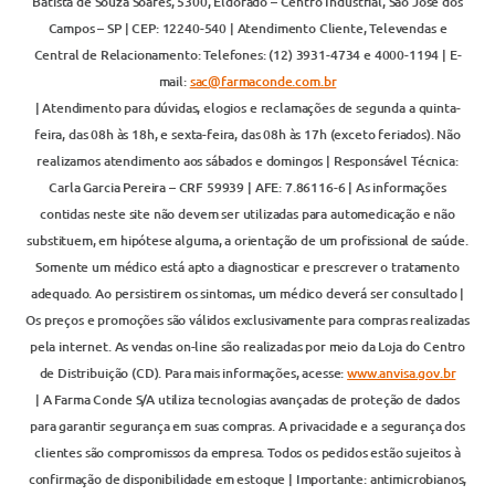
Batista de Souza Soares, 5300, Eldorado – Centro Industrial, São José dos
Campos – SP | CEP: 12240-540 | Atendimento Cliente, Televendas e
Central de Relacionamento: Telefones: (12) 3931-4734 e 4000-1194 | E-
mail:
sac@farmaconde.com.br
| Atendimento para dúvidas, elogios e reclamações de segunda a quinta-
feira, das 08h às 18h, e sexta-feira, das 08h às 17h (exceto feriados). Não
realizamos atendimento aos sábados e domingos | Responsável Técnica:
Carla Garcia Pereira – CRF 59939 | AFE: 7.86116-6 | As informações
contidas neste site não devem ser utilizadas para automedicação e não
substituem, em hipótese alguma, a orientação de um profissional de saúde.
Somente um médico está apto a diagnosticar e prescrever o tratamento
adequado. Ao persistirem os sintomas, um médico deverá ser consultado |
Os preços e promoções são válidos exclusivamente para compras realizadas
pela internet. As vendas on-line são realizadas por meio da Loja do Centro
de Distribuição (CD). Para mais informações, acesse:
www.anvisa.gov.br
| A Farma Conde S/A utiliza tecnologias avançadas de proteção de dados
para garantir segurança em suas compras. A privacidade e a segurança dos
clientes são compromissos da empresa. Todos os pedidos estão sujeitos à
confirmação de disponibilidade em estoque | Importante: antimicrobianos,