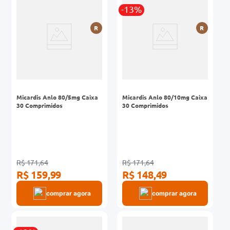
-13%
0mg
R
R
r
ez
Micardis Anlo 80/5mg Caixa
Micardis Anlo 80/10mg Caixa
30 Comprimidos
30 Comprimidos
R$ 171,64
R$ 171,64
R$ 159,99
R$ 148,49
comprar agora
comprar agora