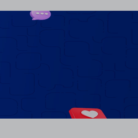
-30%
-38%
Acetilcisteína 600mg
Cetoconazol Concare
MCG 16 Envelopes de 5g
Shampoo Frasco 110ml
R$ 51,49
R$ 28,80
R$ 35,99
R$ 17,90
comprar agora
comprar agora