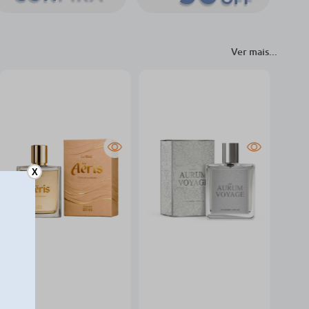
Ver mais...
-17%
-17%
X
Deo Colônia Le Blue
Deo Colônia Le Blue
Aeris 100ml
Aurum Voyage 100ml