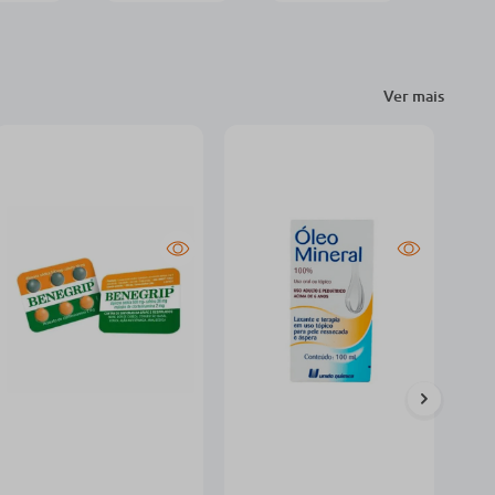
Ver mais
-22%
Benegrip Blíster 6
Óleo Mineral 100%
Comprimidos
União Química Frasco
Revestidos
100ml