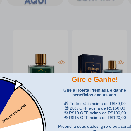
-17%
-17%
Deo Colônia Le Blue
Deo Colônia Le Blue
Portais do Oriente
Midnight Blue 100ml
100ml