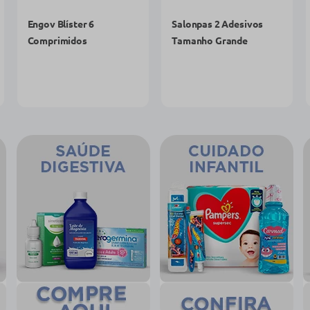
R$ 11,99
R$ 10,89
R$ 10,19
R$ 9,49
comprar agora
comprar agora