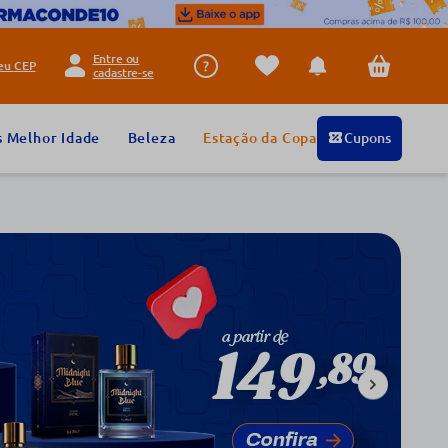
Entre ou
seu
CEP
cadastre-se
s Melhor Idade
Beleza
Estação da Copa
Cupons