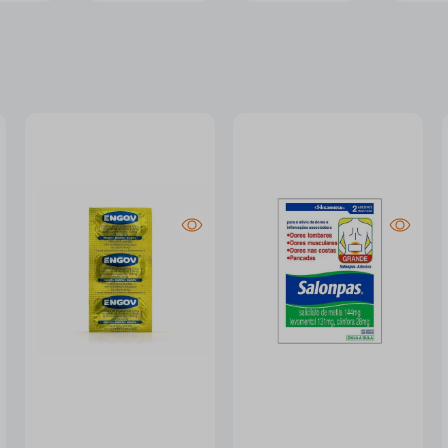
-15%
-13%
Engov Blíster 6
Salonpas 2 Adesivos
Comprimidos
Tamanho Grande