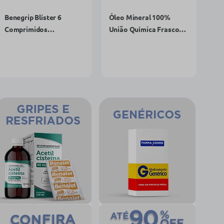
R$ 16,59
R$ 20,15
R$ 15,79
R$ 15,69
comprar agora
comprar agora