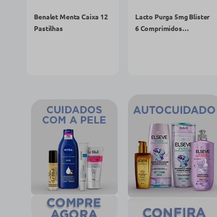
R$ 45,40
R$ 6,59
R$ 34,29
R$ 5,49
comprar agora
comprar agora