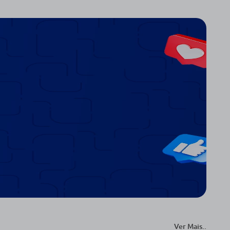
-11%
Gaze Conlife Não
Teste de Gravidez
Aderente 10 Unidades
Concare Tiras
R$ 15,90
R$ 4,69
R$ 4,19
comprar agora
comprar agora