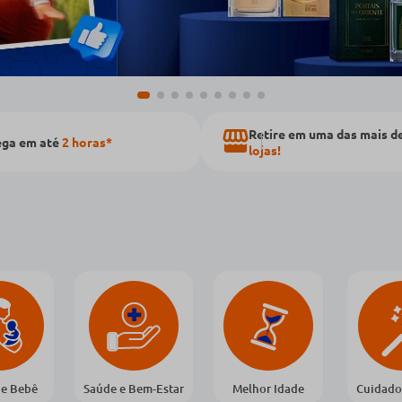
Retire em uma das mais d
ega em até
2 horas*
lojas!
e Bebê
Saúde e Bem-Estar
Melhor Idade
Cuidado