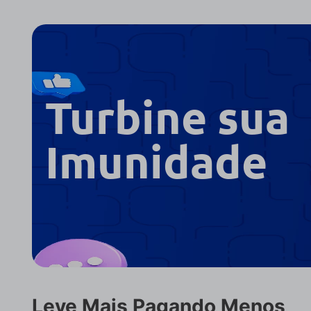
-68%
Soro Fisiológico
Simeticona 75mg MCG
Concare Frasco 500ml
Gotas Frascos 15ml
R$ 8,99
R$ 18,66
R$ 5,99
comprar agora
comprar agora