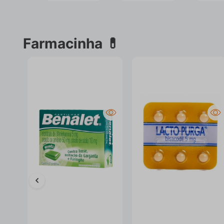
Farmacinha 💊
-24%
-17%
Benalet Menta Caixa 12
Lacto Purga 5mg Blíster
Pastilhas
6 Comprimidos
Revestidos