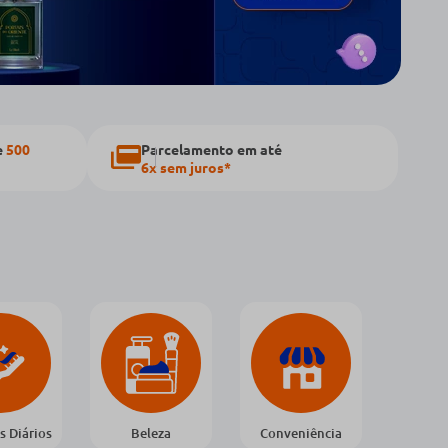
e
500
Parcelamento em até
6x sem juros*
s Diários
Beleza
Conveniência