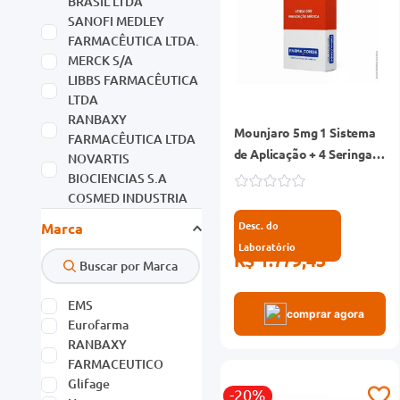
BRASIL LTDA
SANOFI MEDLEY
FARMACÊUTICA LTDA.
MERCK S/A
LIBBS FARMACÊUTICA
LTDA
RANBAXY
Mounjaro 5mg 1 Sistema
FARMACÊUTICA LTDA
de Aplicação + 4 Seringas
NOVARTIS
0,5ml
BIOCIENCIAS S.A
COSMED INDUSTRIA
DE COSMETICOS E
Desc. do
Marca
MEDICAMENTOS S.A.
Laboratório
BOEHRINGER
R$ 1.779,43
INGELHEIM DO BRASIL
QUIMICA E
EMS
FARMACEUTICA LTDA.
comprar agora
Eurofarma
PRATI DONADUZZI &
RANBAXY
CIA LTDA
FARMACEUTICO
Ver mais 36
Glifage
-20%