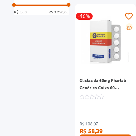
R$ 3,00
R$ 3.250,00
-46%
G
Gliclazida 60mg Pharlab
Genérico Caixa 60
Comprimidos Revestidos
Liberação Prolongada
R$ 108,07
R$ 58,39