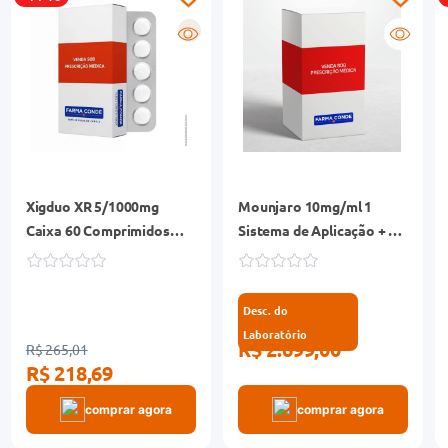
R
Xigduo XR 5/1000mg
Mounjaro 10mg/ml 1
Caixa 60 Comprimidos
Sistema de Aplicação + 4
Revestidos
Canetas Aplicadoras 0,5ml
Desc. do
Laboratório
R$ 2.699,00
R$ 265,01
R$ 218,69
comprar agora
comprar agora