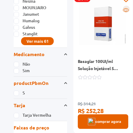
Nesina
MOUNJARO
R
Janumet
Humalog
Galvus
Stanglit
Ver mais 61
Medicamento
Basaglar 100UI/ml
Não
Solução Injetável 5
Sim
Carpules 3ml + 5 Sistemas
productPbmOn
de Aplicação
S
R$ 314,21
Tarja
R$ 252,28
Tarja Vermelha
comprar agora
Faixas de preço