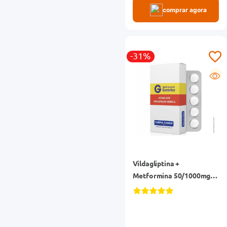
comprar agora
-31%
G
Vildagliptina +
Metformina 50/1000mg
Althaia Genérico Caixa 60
Comprimidos