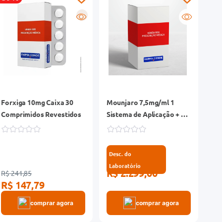
R
Forxiga 10mg Caixa 30
Mounjaro 7,5mg/ml 1
Comprimidos Revestidos
Sistema de Aplicação + 4
Canetas Aplicadoras 0,5ml
Desc. do
Laboratório
R$ 2.299,00
R$ 241,85
R$ 147,79
comprar agora
comprar agora