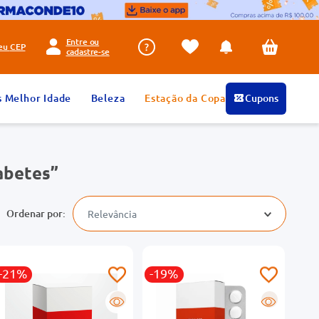
Entre ou
seu
CEP
cadastre-se
s Melhor Idade
Beleza
Estação da Copa
Cupons
abetes
Relevância
-21%
-19%
R
R