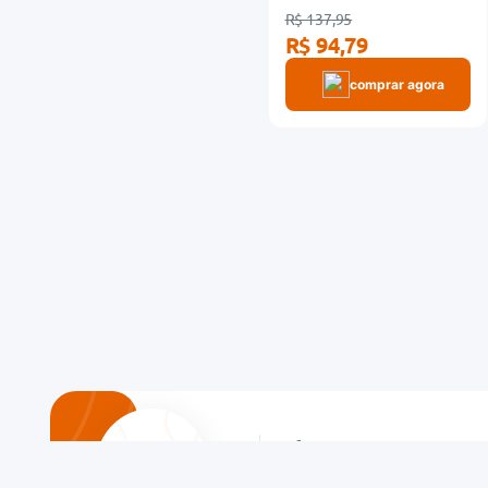
R$ 137,95
R$ 94,79
comprar agora
Cadastre-se em
nossa
Newsletter!