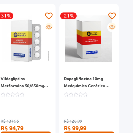
-31%
-21%
G
G
Vildagliptina +
Dapagliflozina 10mg
Metformina 50/850mg
Medquimica Genérico
Althaia Genérico Caixa 60
Caixa 30 Comprimidos
Comprimidos
Revestidos
R$ 137,95
R$ 126,99
R$ 94,79
R$ 99,99