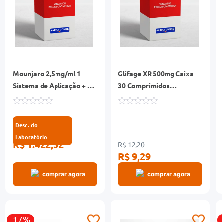
Mounjaro 2,5mg/ml 1
Glifage XR 500mg Caixa
Sistema de Aplicação + 4
30 Comprimidos
Canetas Aplicadoras 0,5ml
Liberação Prolongada
Desc. do
Laboratório
R$ 1.422,52
R$ 12,20
R$ 9,29
comprar agora
comprar agora
-17%