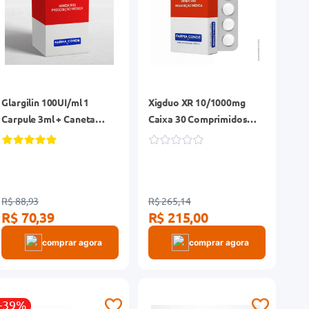
Glargilin 100UI/ml 1
Xigduo XR 10/1000mg
Carpule 3ml + Caneta
Caixa 30 Comprimidos
Aplicadora
Revestidos
R$ 88,93
R$ 265,14
R$ 70,39
R$ 215,00
comprar agora
comprar agora
-39%