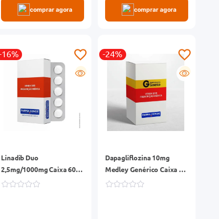
comprar agora
comprar agora
-16%
-24%
G
G
Linadib Duo
Dapagliflozina 10mg
2,5mg/1000mg Caixa 60
Medley Genérico Caixa 30
Comprimidos Revestidos
Comprimidos