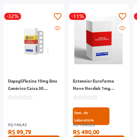
-32%
-11%
Dapagliflozina 10mg Ems
Extensior Eurofarma
Genérico Caixa 30
Novo Nordisk 1mg
Comprimidos Revestidos
Semaglutida 1,34mg/ml
3ml + 1 Sistema de
Aplicação + 4 Agulhas
Desc. do
Laboratório
R$ 146,43
R$ 1.000,28
R$ 99,79
R$ 490,00