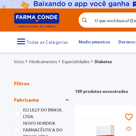
O que você busca? (Ex.: vitamina, fr
Termos mais buscados
1
º
medicamento
Medicamentos
Dermoc
3
º
tadalafila 5mg
Medicamentos
Especialidades
5
º
Diabetes
dipirona
7
º
vitamina d
9
º
protetor solar
Filtros
189
produtos
Fabricante
ELI LILLY DO BRASIL
LTDA
NOVO NORDISK
FARMACÊUTICA DO