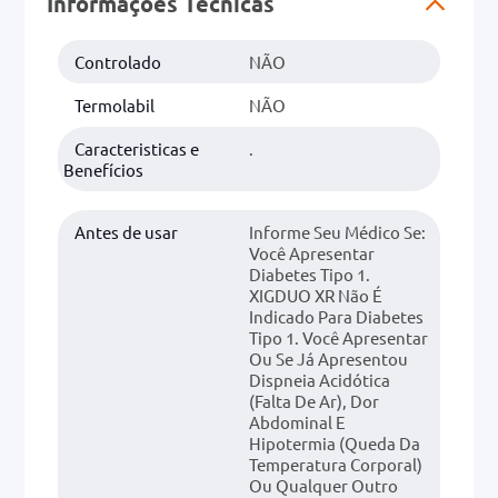
Informações Técnicas
0mg
Controlado
NÃO
r
Termolabil
NÃO
ez
Caracteristicas e
.
Benefícios
Antes de usar
Informe Seu Médico Se:
Você Apresentar
Diabetes Tipo 1.
XIGDUO XR Não É
Indicado Para Diabetes
Tipo 1. Você Apresentar
Ou Se Já Apresentou
Dispneia Acidótica
(falta De Ar), Dor
Abdominal E
Hipotermia (queda Da
Temperatura Corporal)
Ou Qualquer Outro