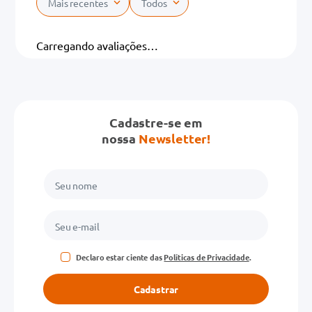
Mais recentes
Todos
Adicionar avaliação
Carregando avaliações…
Título
Cadastre-se em
Avalie o produto de 1 a 5 estrelas
nossa
Newsletter!
★
★
★
★
★
Seu nome
Endereço de email
Declaro estar ciente das
Políticas de Privacidade
.
Escreva uma avaliação
Cadastrar