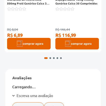
500mg Prati Genérico Caixa 30
Genérico Caixa 30 Comprimidos
S
Comprimidos Revestidos
+
R$ 8,04
R$ 146,44
R
R$ 6,89
R$ 116,99
R
comprar agora
comprar agora
Avaliações
Carregando…
Escreva uma avaliação