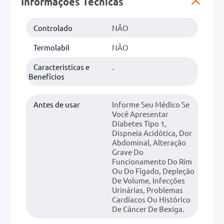
Informações Técnicas
0mg
Controlado
NÃO
r
Termolabil
NÃO
ez
Caracteristicas e
.
Benefícios
Antes de usar
Informe Seu Médico Se
Você Apresentar
Diabetes Tipo 1,
Dispneia Acidótica, Dor
Abdominal, Alteração
Grave Do
Funcionamento Do Rim
Ou Do Fígado, Depleção
De Volume, Infecções
Urinárias, Problemas
Cardíacos Ou Histórico
De Câncer De Bexiga.