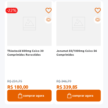
-22%
-
R
R
R
Thioctacid 600mg Caixa 30
Janumet 50/1000mg Caixa 56
G
Comprimidos Revestidos
Comprimidos
C
R$ 231,75
R$ 346,79
R
R$ 180,00
R$ 339,85
R
comprar agora
comprar agora