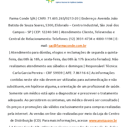
Farma Conde S/A | CNPJ: 71.605.265/0213-20 | Endereço: Avenida João
Batista de Souza Soares, 5300, Eldorado – Centro Industrial, São José dos
Campos – SP | CEP: 12240-540 | Atendimento Cliente, Televendas e
Central de Relacionamento: Telefones: (12) 3931-4734 e 4000-1194 | E-
mail:
sac@farmaconde.com.br
| Atendimento para dúvidas, elogios e reclamações de segunda a quinta-
feira, das 08h às 18h, e sexta-feira, das 08h às 17h (exceto feriados). Não
realizamos atendimento aos sábados e domingos | Responsável Técnica:
Carla Garcia Pereira – CRF 59939 | AFE: 7.86116-6 | As informações
contidas neste site não devem ser utilizadas para automedicação e não
substituem, em hipótese alguma, a orientação de um profissional de saúde.
Somente um médico está apto a diagnosticar e prescrever o tratamento
adequado. Ao persistirem os sintomas, um médico deverá ser consultado |
Os preços e promoções são válidos exclusivamente para compras realizadas
pela internet. As vendas on-line são realizadas por meio da Loja do Centro
de Distribuição (CD). Para mais informações, acesse:
www.anvisa.gov.br