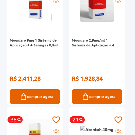
0mg
r
ez
Mounjaro 5mg 1 Sistema de
Mounjaro 2,5mg/ml 1
Aplicação + 4 Seringas 0,5ml
Sistema de Aplicação + 4
Canetas Aplicadoras 0,5ml
Desc. do
Desc. do
Laboratório
Laboratório
R$ 1.779,43
R$ 1.422,52
comprar agora
comprar agora
-38%
-21%
G