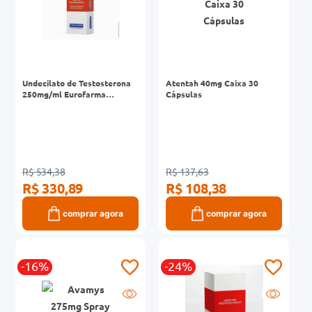
Undecilato de Testosterona
Atentah 40mg Caixa 30
250mg/ml Eurofarma
Cápsulas
Genérico Caixa Injetável 1
Ampola 4ml
R$ 534,38
R$ 137,63
R$ 330,89
R$ 108,38
comprar agora
comprar agora
-16%
-24%
R
R