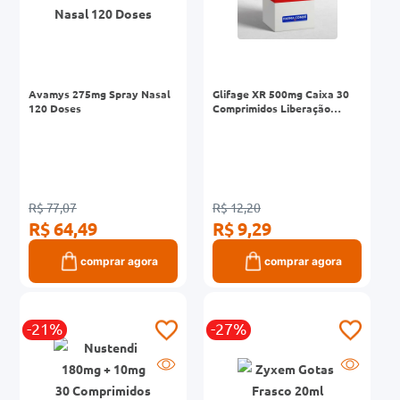
Avamys 275mg Spray Nasal
Glifage XR 500mg Caixa 30
120 Doses
Comprimidos Liberação
Prolongada
Desc. do
Laboratório
R$ 77,07
R$ 12,20
R$ 77,07
R$ 9,29
comprar agora
comprar agora
-21%
-27%
R