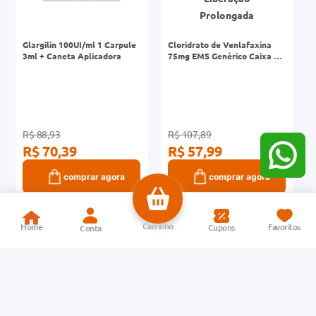
Glargilin 100UI/ml 1 Carpule
Cloridrato de Venlafaxina
3ml + Caneta Aplicadora
75mg EMS Genérico Caixa 30
Cápsulas de Liberação
Prolongada
R$ 88,93
R$ 107,89
R$ 70,39
R$ 57,99
comprar agora
comprar agora
-21%
-47%
G