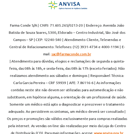
Farma Conde S/A | CNPJ: 71.605.265/0213-20 | Endereço: Avenida João
Batista de Souza Soares, 5300, Eldorado – Centro Industrial, São José dos
Campos – SP | CEP: 12240-540 | Atendimento Cliente, Televendas e
Central de Relacionamento: Telefones: (12) 3931-4734 e 4000-1194 | E-
mail:
sac@farmaconde.com.br
| Atendimento para dúvidas, elogios e reclamações de segunda a quinta-
feira, das 08h às 18h, e sexta-feira, das 08h às 17h (exceto feriados). Não
realizamos atendimento aos sábados e domingos | Responsável Técnica:
Carla Garcia Pereira – CRF 59939 | AFE: 7.86116-6 | As informações
contidas neste site não devem ser utilizadas para automedicação e não
substituem, em hipótese alguma, a orientação de um profissional de saúde.
Somente um médico está apto a diagnosticar e prescrever o tratamento
adequado. Ao persistirem os sintomas, um médico deverá ser consultado |
Os preços e promoções são válidos exclusivamente para compras realizadas
pela internet. As vendas on-line são realizadas por meio da Loja do Centro
de Distribuição (CD). Para mais informações, acesse:
www.anvisa.gov.br