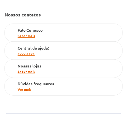
Convênio Conlife
Fale Conosco
Gestão de marcas
Nossos contatos
Dúvidas Frequentes
Farmacia popular
Fale Conosco
PBM
Saber mais
Cartão Grupo Conde
Central de ajuda:
4000-1194
Televendas
Nossas lojas
Saber mais
Dúvidas frequentes
Ver mais