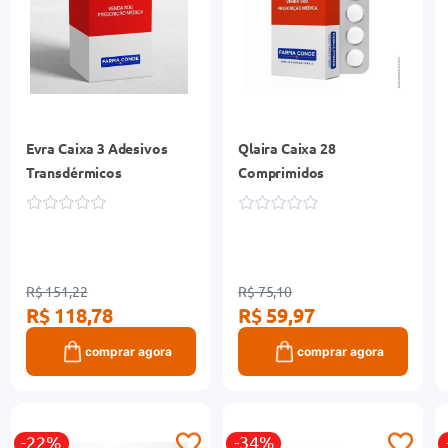
Evra Caixa 3 Adesivos
Qlaira Caixa 28
Transdérmicos
Comprimidos
R$ 151,22
R$ 75,10
R$ 118,78
R$ 59,97
comprar agora
comprar agora
-22%
-34%