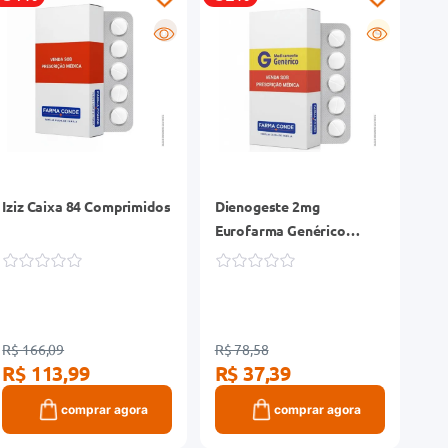
R
G
Iziz Caixa 84 Comprimidos
Dienogeste 2mg
Eurofarma Genérico
Caixa 30 Comprimidos
Revestidos
R$ 166,09
R$ 78,58
R$ 113,99
R$ 37,39
comprar agora
comprar agora