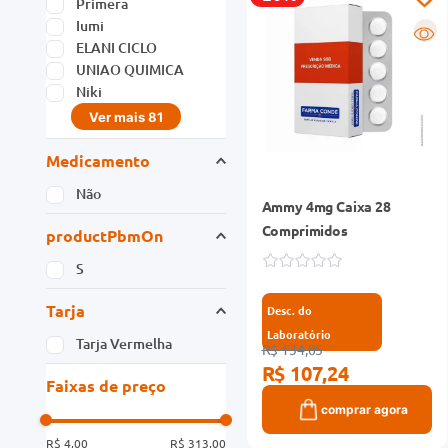
Primera
Iumi
R
ELANI CICLO
UNIAO QUIMICA
Niki
Ver mais 81
Medicamento
Não
Ammy 4mg Caixa 28
Comprimidos
productPbmOn
S
Tarja
Desc. do
Laboratório
Tarja Vermelha
R$ 134,05
R$ 107,24
Faixas de preço
comprar agora
R$ 4,00
R$ 313,00