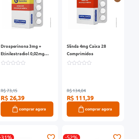
Drosperinona 3mg +
Slinda 4mg Caixa 28
Etinilestradiol 0,02mg
Comprimidos
EMS Genérico Caixa 24
Comprimidos Revestidos
R$ 73,15
R$ 134,04
R$ 26,39
R$ 111,39
comprar agora
comprar agora
-31%
-52%