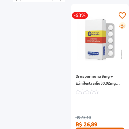
-63%
G
Drosperinona 3mg +
Etinilestradiol 0,02mg
Eurofarma Genérico
Caixa 24 Comprimidos
R$ 73,10
R$ 26,89