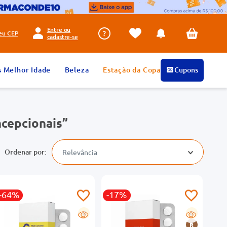
Entre ou
seu
CEP
cadastre-se
s Melhor Idade
Beleza
Estação da Copa
Cupons
cepcionais
Relevância
-64%
-17%
G
G
R