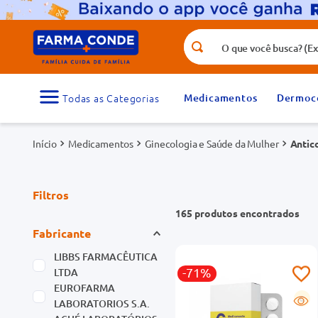
O que você busca? (Ex.: vitamina, fr
Termos mais buscados
1
º
medicamento
Medicamentos
Dermoc
3
º
tadalafila 5mg
Medicamentos
Ginecologia e Saúde da Mulher
5
º
Antic
dipirona
7
º
vitamina d
9
º
protetor solar
Filtros
165
produtos
Fabricante
LIBBS FARMACÊUTICA
-71%
LTDA
EUROFARMA
G
LABORATORIOS S.A.