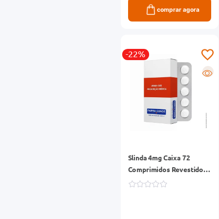
comprar agora
-22%
R
Slinda 4mg Caixa 72
Comprimidos Revestidos
+ 12 Comprimidos
Placebos