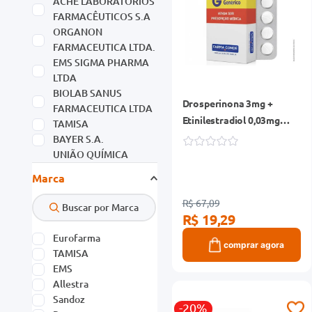
ACHÉ LABORATÓRIOS
FARMACÊUTICOS S.A
ORGANON
FARMACEUTICA LTDA.
EMS SIGMA PHARMA
LTDA
BIOLAB SANUS
Drosperinona 3mg +
FARMACEUTICA LTDA
Etinilestradiol 0,03mg
TAMISA
EMS Genérico Caixa 21
BAYER S.A.
Comprimidos
UNIÃO QUÍMICA
FARMACÊUTICA
Marca
NACIONAL S/A
PFIZER BRASIL LTDA
R$ 67,09
R$ 19,29
Ver mais 38
Eurofarma
comprar agora
TAMISA
EMS
Allestra
Sandoz
-20%