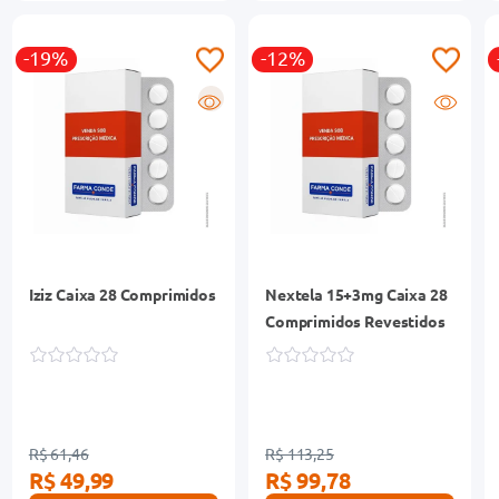
-19%
-12%
R
Iziz Caixa 28 Comprimidos
Nextela 15+3mg Caixa 28
Comprimidos Revestidos
R$ 61,46
R$ 113,25
R$ 49,99
R$ 99,78