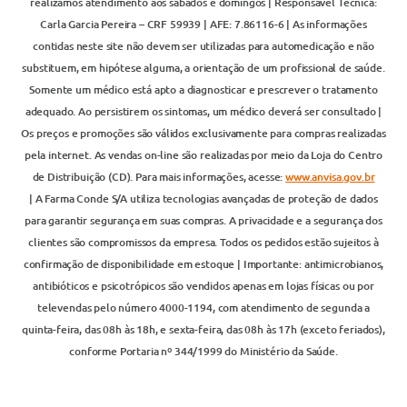
realizamos atendimento aos sábados e domingos | Responsável Técnica:
Carla Garcia Pereira – CRF 59939 | AFE: 7.86116-6 | As informações
contidas neste site não devem ser utilizadas para automedicação e não
substituem, em hipótese alguma, a orientação de um profissional de saúde.
Somente um médico está apto a diagnosticar e prescrever o tratamento
adequado. Ao persistirem os sintomas, um médico deverá ser consultado |
Os preços e promoções são válidos exclusivamente para compras realizadas
pela internet. As vendas on-line são realizadas por meio da Loja do Centro
de Distribuição (CD). Para mais informações, acesse:
www.anvisa.gov.br
| A Farma Conde S/A utiliza tecnologias avançadas de proteção de dados
para garantir segurança em suas compras. A privacidade e a segurança dos
clientes são compromissos da empresa. Todos os pedidos estão sujeitos à
confirmação de disponibilidade em estoque | Importante: antimicrobianos,
antibióticos e psicotrópicos são vendidos apenas em lojas físicas ou por
televendas pelo número 4000-1194, com atendimento de segunda a
quinta-feira, das 08h às 18h, e sexta-feira, das 08h às 17h (exceto feriados),
conforme Portaria nº 344/1999 do Ministério da Saúde.