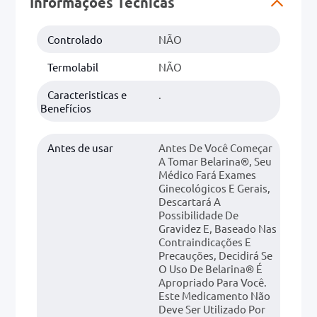
Informações Técnicas
0mg
Controlado
NÃO
r
Termolabil
NÃO
ez
Caracteristicas e
.
Benefícios
Antes de usar
Antes De Você Começar
A Tomar Belarina®, Seu
Médico Fará Exames
Ginecológicos E Gerais,
Descartará A
Possibilidade De
Gravidez E, Baseado Nas
Contraindicações E
Precauções, Decidirá Se
O Uso De Belarina® É
Apropriado Para Você.
Este Medicamento Não
Deve Ser Utilizado Por