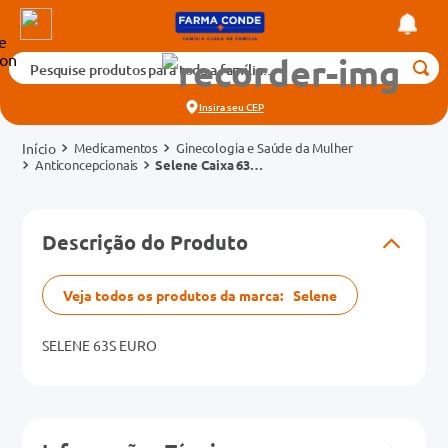
Pesquise produtos para toda a família...
Termos mais buscados
Insira seu
CEP
1
º
medicamento
Medicamentos
Ginecologia e Saúde da Mulher
2
º
fralda
Anticoncepcionais
Selene Caixa 63
Comprimidos Revestidos
3
º
tadalafila 5mg
cados
4
º
rosuvastatina 20mg
Descrição do Produto
o
5
º
dipirona
6
º
absorvente
Veja todos os produtos da marca:
Selene
mg
7
º
vitamina d
SELENE 63S EURO
na 20mg
8
º
tadalafila 20mg
9
º
protetor solar
10
º
teste gravidez