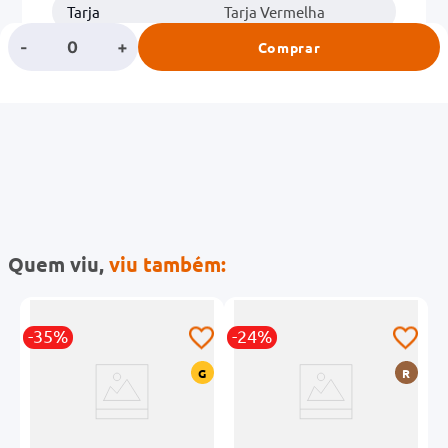
Tarja
Tarja Vermelha
-
+
Comprar
Classe
GINECOLOGIA
Quem viu,
viu também:
-35%
-24%
-
R
G
R