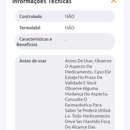
Informações Técnicas
0mg
Controlado
NÃO
r
Termolabil
NÃO
ez
Caracteristicas e
.
Benefícios
Antes de usar
Antes De Usar, Observe
O Aspecto Do
Medicamento. Caso Ele
Esteja No Prazo De
Validade E Você
Observe Alguma
Mudança No Aspecto,
Consulte O
Farmacêutico Para
Saber Se Poderá Utilizá-
Lo. Todo Medicamento
Deve Ser Mantido Fora
Do Alcance Das