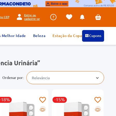
Entre ou
seu
CEP
cadastre-se
s Melhor Idade
Beleza
Estação da Copa
Cupons
ncia Urinária
Relevância
-18%
-15%
R
R