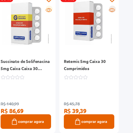
G
R
Succinato de Solifenacina
Retemic 5mg Caixa 30
5mg Caixa Caixa 30
Comprimidos
Comprimidos Revestidos
R$ 140,99
R$ 45,78
R$ 86,69
R$ 39,39
comprar agora
comprar agora