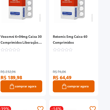
Vesomni 6+04mg Caixa 30
Retemic 5mg Caixa 60
Comprimidos Liberação
Comprimidos
Prolongada
R$ 232,96
R$ 76,06
R$ 189,98
R$ 64,49
comprar agora
comprar agora
-39%
-14%