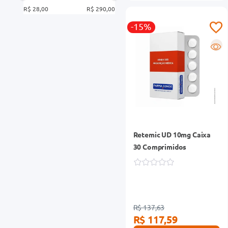
R$ 28,00
R$ 290,00
-15%
R
Retemic UD 10mg Caixa
30 Comprimidos
R$ 137,63
R$ 117,59