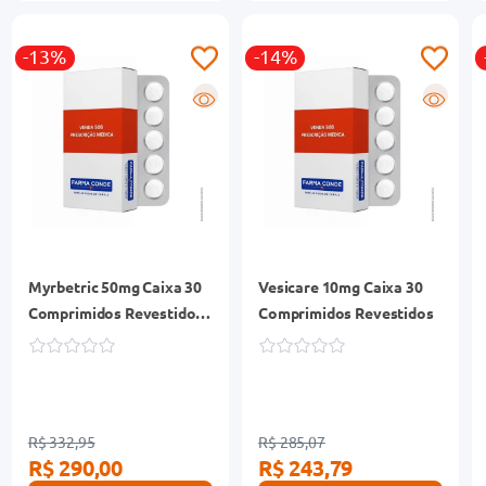
-13%
-14%
R
R
Myrbetric 50mg Caixa 30
Vesicare 10mg Caixa 30
Comprimidos Revestidos
Comprimidos Revestidos
Liberação Prolongada
R$ 332,95
R$ 285,07
R$ 290,00
R$ 243,79