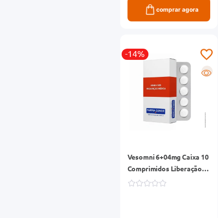
comprar agora
-14%
R
Vesomni 6+04mg Caixa 10
Comprimidos Liberação
Prolongada