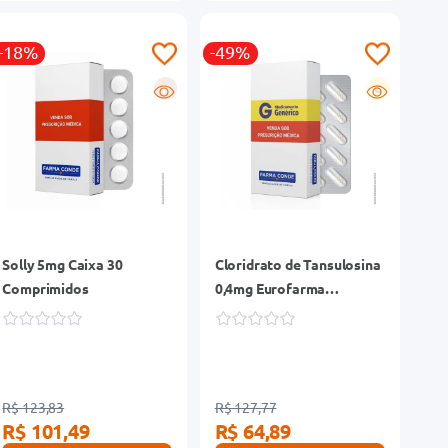
-18%
-49%
R
G
Solly 5mg Caixa 30
Cloridrato de Tansulosina
Comprimidos
0,4mg Eurofarma
Genérico Caixa 30
Cápsulas
R$ 123,83
R$ 127,77
R$ 101,49
R$ 64,89