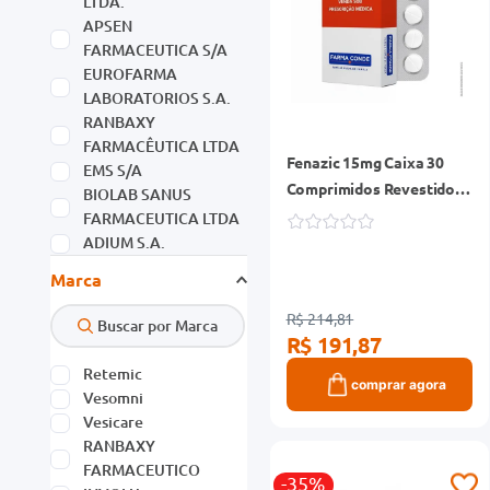
LTDA.
APSEN
FARMACEUTICA S/A
EUROFARMA
LABORATORIOS S.A.
RANBAXY
FARMACÊUTICA LTDA
Fenazic 15mg Caixa 30
EMS S/A
Comprimidos Revestidos
BIOLAB SANUS
Liberação Prolongada
FARMACEUTICA LTDA
ADIUM S.A.
GEOLAB INDÚSTRIA
Marca
FARMACÊUTICA S/A
ALMEIDA PRADO
R$ 214,81
R$ 191,87
Retemic
comprar agora
Vesomni
Vesicare
RANBAXY
FARMACEUTICO
-35%