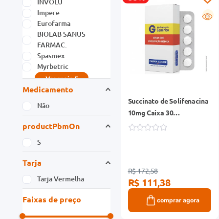
INVOLU
Impere
G
Eurofarma
BIOLAB SANUS
FARMAC.
Spasmex
Myrbetric
Ver mais 5
Medicamento
Succinato de Solifenacina
Não
10mg Caixa 30
Comprimidos
productPbmOn
S
Tarja
R$ 172,58
Tarja Vermelha
R$ 111,38
Faixas de preço
comprar agora