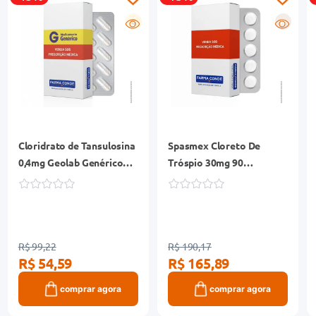
G
R
Cloridrato de Tansulosina
Spasmex Cloreto De
0,4mg Geolab Genérico
Tróspio 30mg 90
Caixa 20 Cápsulas
Comprimidos
R$ 99,22
R$ 190,17
R$ 54,59
R$ 165,89
comprar agora
comprar agora