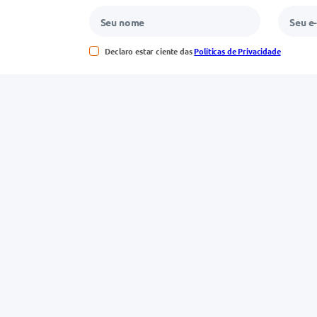
Declaro estar ciente das
Políticas de Privacidade
to
Serviços
rivacidade
Condeclin
irada em loja
Convênio