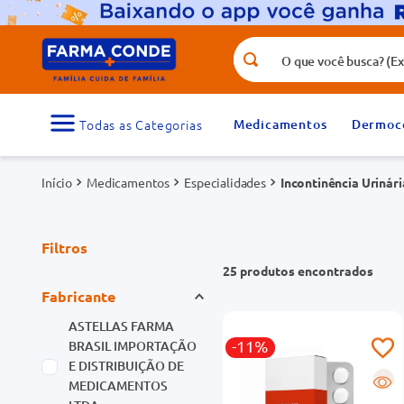
O que você busca? (Ex.: vitamina, fr
Termos mais buscados
1
º
medicamento
Medicamentos
Dermoc
3
º
tadalafila 5mg
Medicamentos
Especialidades
5
º
Incontinência Urinári
dipirona
7
º
vitamina d
9
º
protetor solar
Filtros
25
produtos
Fabricante
ASTELLAS FARMA
-11%
BRASIL IMPORTAÇÃO
E DISTRIBUIÇÃO DE
R
MEDICAMENTOS