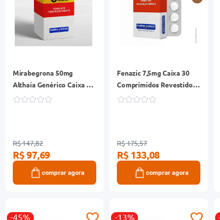
Mirabegrona 50mg
Fenazic 7,5mg Caixa 30
Althaia Genérico Caixa 30
Comprimidos Revestidos
Comprimidos Revestidos
Liberação Prolongada
R$ 147,82
R$ 175,57
R$ 97,69
R$ 133,08
comprar agora
comprar agora
-45%
-13%