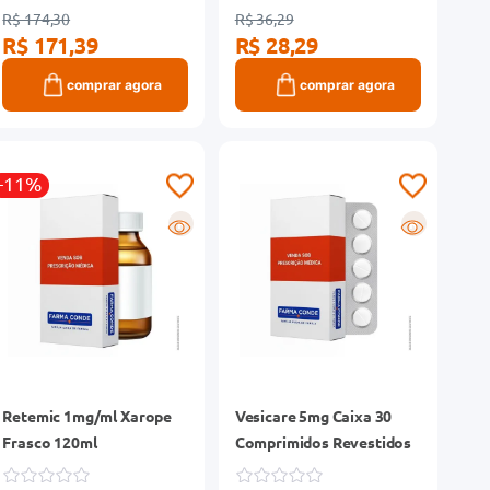
R$ 174,30
R$ 36,29
R$ 171,39
R$ 28,29
comprar agora
comprar agora
-11%
R
R
Retemic 1mg/ml Xarope
Vesicare 5mg Caixa 30
Frasco 120ml
Comprimidos Revestidos