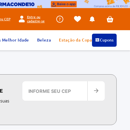
Entre ou
seu
CEP
cadastre-se
s Melhor Idade
Beleza
Estação da Copa
Cupons
E
 suas