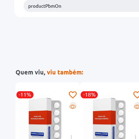
productPbmOn
Quem viu,
viu também:
-11%
-18%
R
R
R