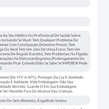
e Ao Seu Médico Ou Profissional De Saúde Sobre
s Incluindo Se Você: Tem Qualquer Problema De
emas Com Constipação (intestino Preso); Tem
iga Ou Você Tem Um Jato De Urina Fraco; Tem Um
coma De Ângulo-Estreito; Tem Problemas No Fígado;
terações No Eletrocardiograma (prolongamento Do
Tentando Ficar Grávida (não Se Sabe Se IMPERE® Pode
).
nte (de 15°C A 30°C). Proteger Da Luz E Umidade.
icação E Validade: Vide Embalagem. Não Use
lidade Vencido. Guarde-O Em Sua Embalagem
 Ser Mantido Fora Do Alcance Das Crianças.
om Ou Sem Alimento, Engolindo Inteiro.