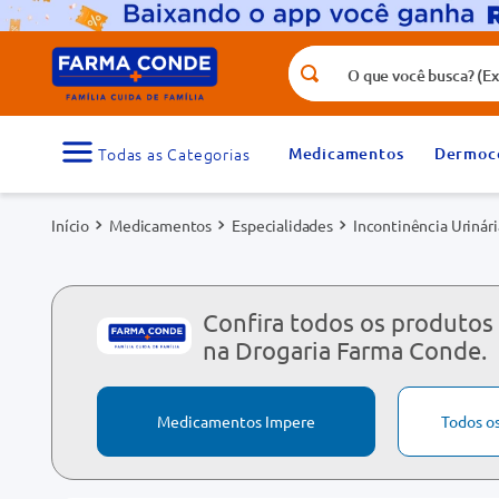
O que você busca? (Ex.: vitamina, fr
Termos mais buscados
1
º
medicamento
Medicamentos
Dermoc
3
º
tadalafila 5mg
Medicamentos
Especialidades
Incontinência Urinári
5
º
dipirona
7
º
vitamina d
9
º
protetor solar
Confira todos os produtos
na Drogaria Farma Conde.
Medicamentos Impere
Todos o