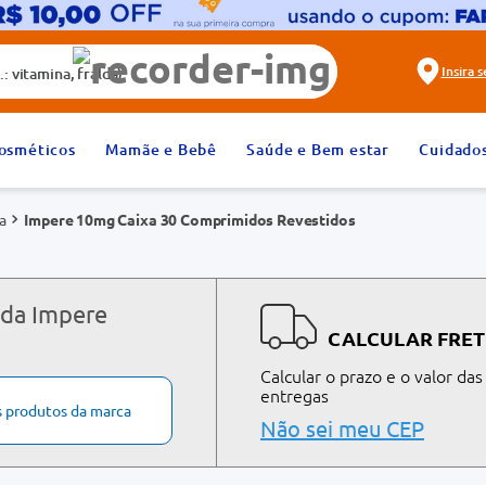
alda)
Insira 
2
º
fralda
osméticos
Mamãe e Bebê
Saúde e Bem estar
Cuidado
4
º
rosuvastatina 20mg
a
Impere 10mg Caixa 30 Comprimidos Revestidos
6
º
absorvente
8
º
tadalafila 20mg
10
º
teste gravidez
 da Impere
CALCULAR FRET
Calcular o prazo e o valor das
entregas
s produtos da marca
Não sei meu CEP