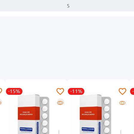
S
-15%
-11%
R