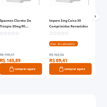
Spasmex Cloreto De
Impere 5mg Caixa 30
Myrb
Tróspio 30mg 90
Comprimidos Revestidos
Comp
Comprimidos
Libe
Desc. do Laboratório
R$ 190,17
R$ 162,56
R$ 33
R$ 165,89
R$ 89,41
R$ 
comprar agora
comprar agora