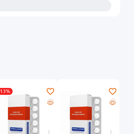
-13%
-13
R
R