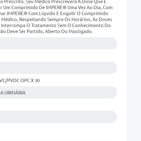
Prescrito. Seu Médico Prescreverá A Dose Que É
mar Um Comprimido De IMPERE® Uma Vez Ao Dia, Com
mar IMPERE® Com Líquido E Engolir O Comprimido
eu Médico, Respeitando Sempre Os Horários, As Doses
o Interrompa O Tratamento Sem O Conhecimento Do
ão Deve Ser Partido, Aberto Ou Mastigado.
PVC/PVDC OPC X 30
A URINÁRIA