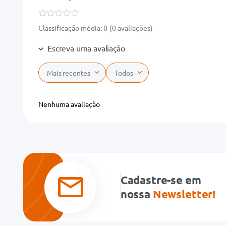
Classificação média: 0
(0 avaliações)
Escreva uma avaliação
Mais recentes
Todos
Adicionar avaliação
Nenhuma avaliação
Título
Avalie o produto de 1 a 5 estrelas
★
★
★
★
★
Cadastre-se em
Seu nome
nossa
Newsletter!