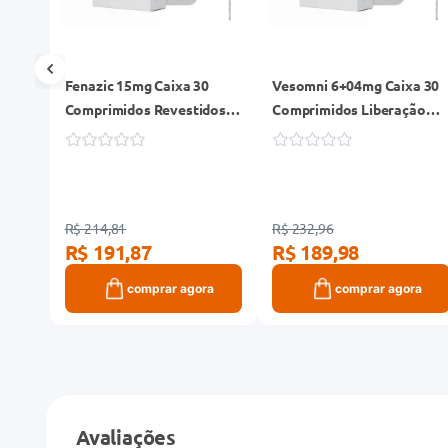
pe
Fenazic 15mg Caixa 30
Vesomni 6+04mg Caixa 30
Comprimidos Revestidos
Comprimidos Liberação
Liberação Prolongada
Prolongada
R$ 214,81
R$ 232,96
R$ 191,87
R$ 189,98
ra
comprar agora
comprar agora
Avaliações