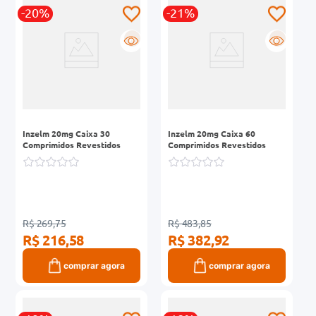
-20%
-21%
0mg
R
R
r
ez
Inzelm 20mg Caixa 30
Inzelm 20mg Caixa 60
Comprimidos Revestidos
Comprimidos Revestidos
R$ 269,75
R$ 483,85
R$ 216,58
R$ 382,92
comprar agora
comprar agora