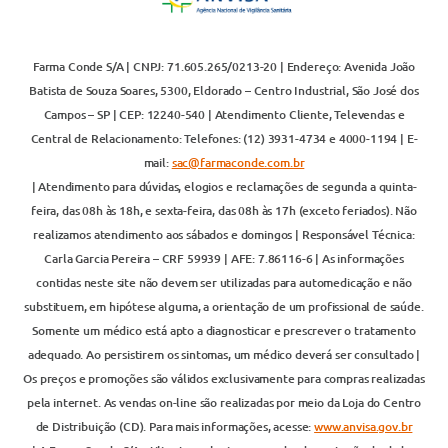
Farma Conde S/A | CNPJ: 71.605.265/0213-20 | Endereço: Avenida João
Batista de Souza Soares, 5300, Eldorado – Centro Industrial, São José dos
Campos – SP | CEP: 12240-540 | Atendimento Cliente, Televendas e
Central de Relacionamento: Telefones: (12) 3931-4734 e 4000-1194 | E-
mail:
sac@farmaconde.com.br
| Atendimento para dúvidas, elogios e reclamações de segunda a quinta-
feira, das 08h às 18h, e sexta-feira, das 08h às 17h (exceto feriados). Não
realizamos atendimento aos sábados e domingos | Responsável Técnica:
Carla Garcia Pereira – CRF 59939 | AFE: 7.86116-6 | As informações
contidas neste site não devem ser utilizadas para automedicação e não
substituem, em hipótese alguma, a orientação de um profissional de saúde.
Somente um médico está apto a diagnosticar e prescrever o tratamento
adequado. Ao persistirem os sintomas, um médico deverá ser consultado |
Os preços e promoções são válidos exclusivamente para compras realizadas
pela internet. As vendas on-line são realizadas por meio da Loja do Centro
de Distribuição (CD). Para mais informações, acesse:
www.anvisa.gov.br