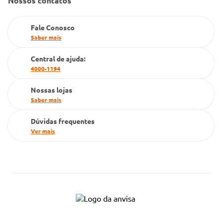
Nossos contatos
Dúvidas Frequentes
Farmacia popular
Fale Conosco
PBM
Saber mais
Cartão Grupo Conde
Central de ajuda:
4000-1194
Televendas
Nossas lojas
Saber mais
Dúvidas frequentes
Ver mais