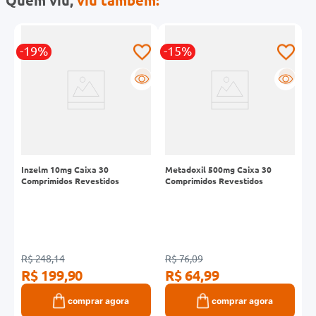
-19%
-15%
-
R
R
R
Inzelm 10mg Caixa 30
Metadoxil 500mg Caixa 30
D
Comprimidos Revestidos
Comprimidos Revestidos
C
P
R$ 248,14
R$ 76,09
R
R$ 199,90
R$ 64,99
R
comprar agora
comprar agora