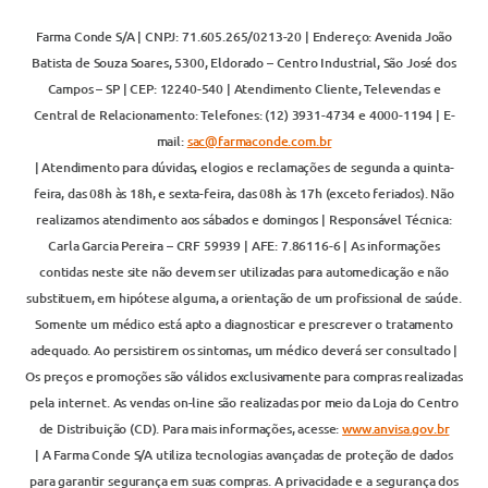
Farma Conde S/A | CNPJ: 71.605.265/0213-20 | Endereço: Avenida João
Batista de Souza Soares, 5300, Eldorado – Centro Industrial, São José dos
Campos – SP | CEP: 12240-540 | Atendimento Cliente, Televendas e
Central de Relacionamento: Telefones: (12) 3931-4734 e 4000-1194 | E-
mail:
sac@farmaconde.com.br
| Atendimento para dúvidas, elogios e reclamações de segunda a quinta-
feira, das 08h às 18h, e sexta-feira, das 08h às 17h (exceto feriados). Não
realizamos atendimento aos sábados e domingos | Responsável Técnica:
Carla Garcia Pereira – CRF 59939 | AFE: 7.86116-6 | As informações
contidas neste site não devem ser utilizadas para automedicação e não
substituem, em hipótese alguma, a orientação de um profissional de saúde.
Somente um médico está apto a diagnosticar e prescrever o tratamento
adequado. Ao persistirem os sintomas, um médico deverá ser consultado |
Os preços e promoções são válidos exclusivamente para compras realizadas
pela internet. As vendas on-line são realizadas por meio da Loja do Centro
de Distribuição (CD). Para mais informações, acesse:
www.anvisa.gov.br
| A Farma Conde S/A utiliza tecnologias avançadas de proteção de dados
para garantir segurança em suas compras. A privacidade e a segurança dos