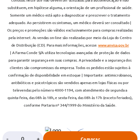
contidas neste site não devem ser utilizadas para automedicação e não
substituem, em hipótese alguma, a orientação de um profissional de saúde.
Somente um médico está apto a diagnosticar e prescrever o tratamento
adequado. Ao persistirem os sintomas, um médico deverá ser consultado |
Os preços e promoções são válidos exclusivamente para compras realizadas
pela internet. As vendas on-line são realizadas por meio da Loja do Centro
de Distribuição (CD). Para mais informações, acesse:
www.anvisa.gov.br
| A Farma Conde S/A utiliza tecnologias avançadas de proteção de dados
para garantir segurança em suas compras. A privacidade e a segurança dos
clientes são compromissos da empresa. Todos os pedidos estão sujeitos à
confirmação de disponibilidade em estoque | Importante: antimicrobianos,
antibióticos e psicotrópicos são vendidos apenas em lojas físicas ou por
televendas pelo número 4000-1194, com atendimento de segunda a
quinta-feira, das 08h às 18h, e sexta-feira, das 08h às 17h (exceto feriados),
conforme Portaria nº 344/1999 do Ministério da Saúde.
-
+
Comprar