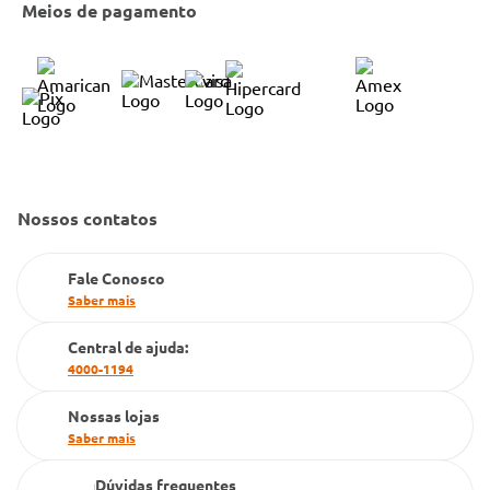
Cobre Oferta
Meios de pagamento
Bulário Anvisa
Trocas e Devoluções
Trabalhe Conosco
Condeclin
Política de Reembolso
Código de Conduta
Convênio Conlife
Fale Conosco
Gestão de marcas
Dúvidas Frequentes
Farmacia popular
Nossos contatos
PBM
Fale Conosco
Cartão Grupo Conde
Saber mais
Televendas
Central de ajuda:
4000-1194
Nossas lojas
Saber mais
Dúvidas frequentes