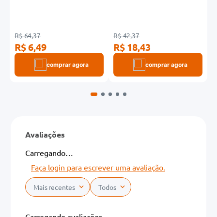
R$ 64,37
R$ 42,37
R
R$ 6,49
R$ 18,43
R
comprar agora
comprar agora
Avaliações
Carregando…
Faça login para escrever uma avaliação.
Mais recentes
Todos
Carregando avaliações…