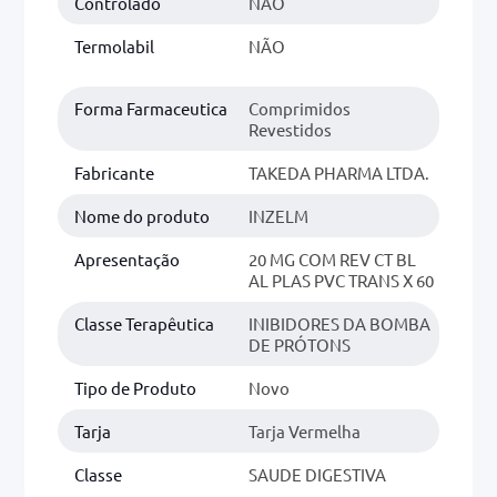
Controlado
NÃO
0mg
r
Termolabil
NÃO
ez
Forma Farmaceutica
Comprimidos
Revestidos
Fabricante
TAKEDA PHARMA LTDA.
Nome do produto
INZELM
Apresentação
20 MG COM REV CT BL
AL PLAS PVC TRANS X 60
Classe Terapêutica
INIBIDORES DA BOMBA
DE PRÓTONS
Tipo de Produto
Novo
Tarja
Tarja Vermelha
Classe
SAUDE DIGESTIVA