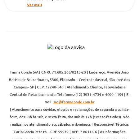
Ver mais
Farma Conde S/A | CNPJ: 71.605.265/0213-20 | Endereço: Avenida João
Batista de Souza Soares, 5300, Eldorado – Centro Industrial, São José dos
Campos – SP | CEP: 12240-540 | Atendimento Cliente, Televendas e
Central de Relacionamento: Telefones: (12) 3931-4734 e 4000-1194 | E-
mail:
sac@farmaconde.com.br
| Atendimento para dúvidas, elogios e reclamações de segunda a quinta-
feira, das 08h às 18h, e sexta-feira, das 08h às 17h (exceto feriados). Não
realizamos atendimento aos sábados e domingos | Responsável Técnica:
Carla Garcia Pereira – CRF 59939 | AFE: 7.86116-6 | As informações