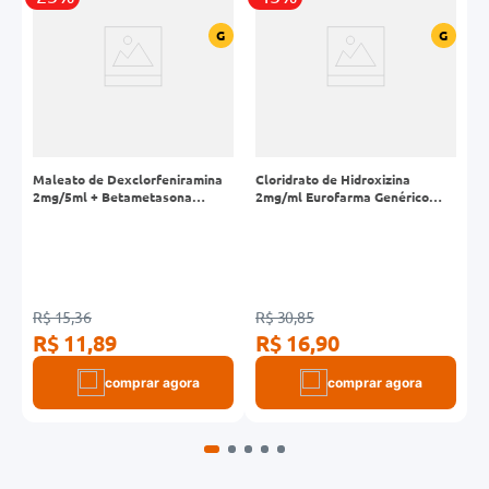
R
G
G
Maleato de Dexclorfeniramina
Cloridrato de Hidroxizina
Z
2mg/5ml + Betametasona
2mg/ml Eurofarma Genérico
0,25mg/5ml Cimed Genérico
Solução Frasco 120ml
Xarope Frasco 120ml
R$ 15,36
R$ 30,85
R
R$ 11,89
R$ 16,90
R
comprar agora
comprar agora