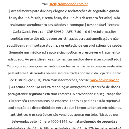
mail:
sac@farmaconde.com.br
| Atendimento para dúvidas, elogios e reclamações de segunda a quinta-
feira, das 08h às 18h, e sexta-feira, das 08h às 17h (exceto feriados). Não
realizamos atendimento aos sábados e domingos | Responsável Técnica:
Carla Garcia Pereira – CRF 59939 | AFE: 7.86116-6 | As informações
contidas neste site não devem ser utilizadas para automedicação e não
substituem, em hipótese alguma, a orientação de um profissional de saúde.
Somente um médico está apto a diagnosticar e prescrever o tratamento
adequado. Ao persistirem os sintomas, um médico deverá ser consultado |
Os preços e promoções são válidos exclusivamente para compras realizadas
pela internet. As vendas on-line são realizadas por meio da Loja do Centro
de Distribuição (CD). Para mais informações, acesse:
www.anvisa.gov.br
| A Farma Conde S/A utiliza tecnologias avançadas de proteção de dados
para garantir segurança em suas compras. A privacidade e a segurança dos
clientes são compromissos da empresa. Todos os pedidos estão sujeitos à
confirmação de disponibilidade em estoque | Importante: antimicrobianos,
antibióticos e psicotrópicos são vendidos apenas em lojas físicas ou por
televendas pelo número 4000-1194, com atendimento de segunda a
quinta-feira, das 08h às 18h, e sexta-feira, das 08h às 17h (exceto feriados),