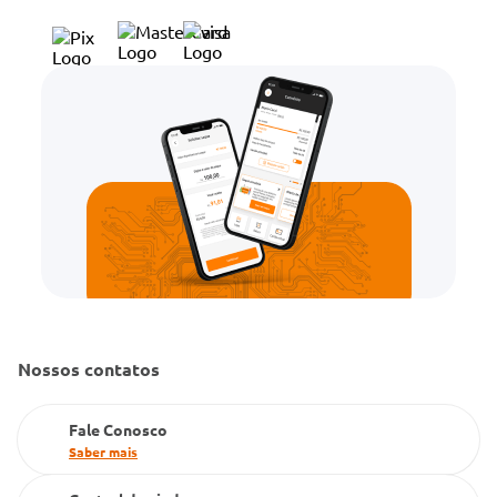
Trocas e Devoluções
Trabalhe Conosco
Condeclin
Política de Reembolso
Código de Conduta
Convênio Conlife
Fale Conosco
Gestão de marcas
Dúvidas Frequentes
Farmacia popular
PBM
Cartão Grupo Conde
Televendas
Nossos contatos
Fale Conosco
Saber mais