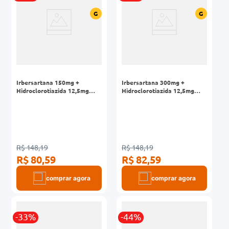
G
G
Irbersartana 150mg +
Irbersartana 300mg +
Hidroclorotiazida 12,5mg
Hidroclorotiazida 12,5mg
Eurofarma Genérico Caixa 30
Eurofarma Genérico Caixa 30
Comprimidos
Comprimidos
R$ 148,19
R$ 148,19
R$ 80,59
R$ 82,59
comprar agora
comprar agora
-33%
-44%