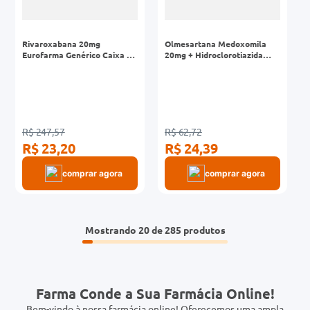
Rivaroxabana 20mg
Olmesartana Medoxomila
Eurofarma Genérico Caixa 30
20mg + Hidroclorotiazida
Comprimidos Revestidos
12,5mg Eurofarma Genérico
Caixa 30 Comprimidos
Revestidos
R$ 247,57
R$ 62,72
R$ 23,20
R$ 24,39
comprar agora
comprar agora
Mostrando
20 de 285
Farma Conde a Sua Farmácia Online!
Bem-vindo à nossa farmácia online! Oferecemos uma ampla