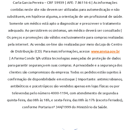
Carla Garcia Pereira – CRF 59939 | AFE: 7.86116-6 | As informações
contidas neste site não devem ser utilizadas para automedicação e não
substituem, em hipótese alguma, a orientação de um profissional de saúde.
Somente um médico está apto a diagnosticar e prescrever o tratamento
adequado. Ao persistirem os sintomas, um médico deverá ser consultado |
Os preços e promoções são válidos exclusivamente para compras realizadas
pela internet. As vendas on-line são realizadas por meio da Loja do Centro
de Distribuição (CD). Para mais informações, acesse:
www.anvisa.gov.br
| A Farma Conde S/A utiliza tecnologias avançadas de proteção de dados
para garantir segurança em suas compras. A privacidade e a segurança dos
clientes são compromissos da empresa. Todos os pedidos estão sujeitos à
confirmação de disponibilidade em estoque | Importante: antimicrobianos,
antibióticos e psicotrópicos são vendidos apenas em lojas físicas ou por
televendas pelo número 4000-1194, com atendimento de segunda a
quinta-feira, das 08h às 18h, e sexta-feira, das 08h às 17h (exceto feriados),
conforme Portaria nº 344/1999 do Ministério da Saúde.