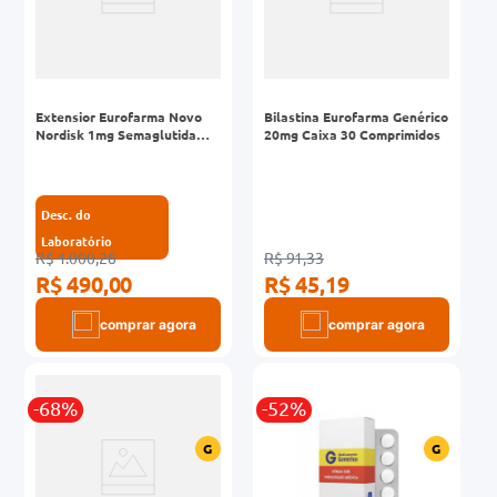
Extensior Eurofarma Novo
Bilastina Eurofarma Genérico
Nordisk 1mg Semaglutida
20mg Caixa 30 Comprimidos
1,34mg/ml 3ml + 1 Sistema
de Aplicação + 4 Agulhas
Desc. do
Laboratório
R$ 1.000,28
R$ 91,33
R$ 490,00
R$ 45,19
comprar agora
comprar agora
-68%
-52%
G
G