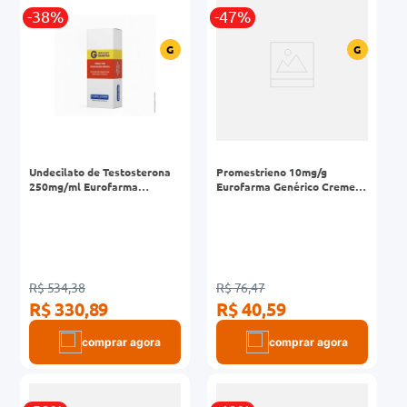
r
-38%
-47%
0mg
G
G
ez
Undecilato de Testosterona
Promestrieno 10mg/g
250mg/ml Eurofarma
Eurofarma Genérico Creme
Genérico Caixa Injetável 1
Vaginal Bisnaga 30g + 20
Ampola 4ml
Aplicadores
R$ 534,38
R$ 76,47
R$ 330,89
R$ 40,59
comprar agora
comprar agora