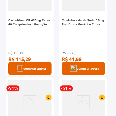
Carbolitium CR 450mg Caixa
Montelucaste de Sódio 10mg
60 Comprimidos Liberação
Eurofarma Genérico Caixa 30
Prolongada
Comprimidos
R$ 155,88
R$ 75,70
R$ 115,29
R$ 41,69
comprar agora
comprar agora
-91%
-61%
G
G