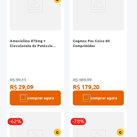
Amoxicilina 875mg +
Cogmax Fos Caixa 60
Clavulanato de Potássio
Comprimidos
125mg Eurofarma Genérico
Caixa 14 Comprimidos
R$ 99,11
R$ 189,99
R$ 29,09
R$ 179,20
comprar agora
comprar agora
-62%
-78%
G
G