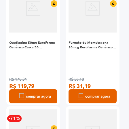
G
G
Quetiapina 50mg Eurofarma
Furoato de Mometasona
Genérico Caixa 30
50mcg Eurofarma Genérico
Comprimidos Revestidos
Spray Nasal 120 doses
R$ 178,31
R$ 56,10
R$ 119,79
R$ 31,19
comprar agora
comprar agora
-71%
G