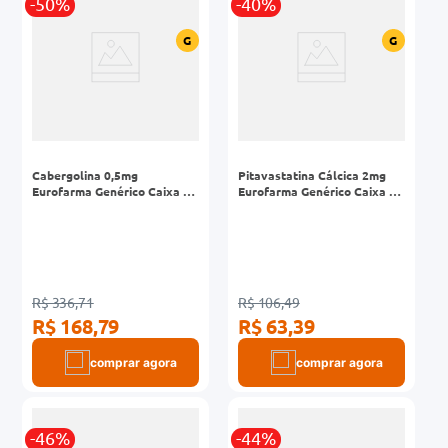
-50%
-40%
G
G
Cabergolina 0,5mg
Pitavastatina Cálcica 2mg
Eurofarma Genérico Caixa 8
Eurofarma Genérico Caixa 30
Comprimidos
Comprimidos Revestidos
R$ 336,71
R$ 106,49
R$ 168,79
R$ 63,39
comprar agora
comprar agora
-46%
-44%