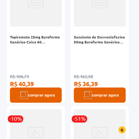
Topiramato 25mg Eurofarma
Succinato de Desvenlafaxina
Genérico Caixa 60
50mg Eurofarma Genérico
Comprimidos Revestidos
Caixa 30 Comprimidos
Revestidos Liberação
Prolongada
R$ 106,73
R$ 162,58
R$ 40,39
R$ 36,39
comprar agora
comprar agora
-10%
-51%
G