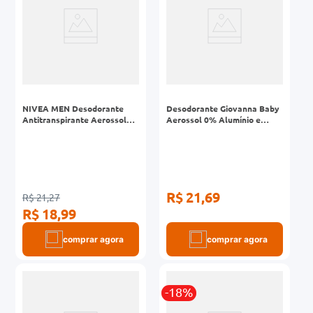
NIVEA MEN Desodorante
Desodorante Giovanna Baby
Antitranspirante Aerossol
Aerossol 0% Alumínio e
Derma Protect Clinical 150ml
Parabeno Blue 150ml
R$ 21,69
R$ 21,27
R$ 18,99
comprar agora
comprar agora
-18%