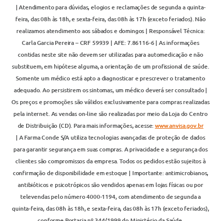
| Atendimento para dúvidas, elogios e reclamações de segunda a quinta-
feira, das 08h às 18h, e sexta-feira, das 08h às 17h (exceto feriados). Não
realizamos atendimento aos sábados e domingos | Responsável Técnica:
Carla Garcia Pereira – CRF 59939 | AFE: 7.86116-6 | As informações
contidas neste site não devem ser utilizadas para automedicação e não
substituem, em hipótese alguma, a orientação de um profissional de saúde.
Somente um médico está apto a diagnosticar e prescrever o tratamento
adequado. Ao persistirem os sintomas, um médico deverá ser consultado |
Os preços e promoções são válidos exclusivamente para compras realizadas
pela internet. As vendas on-line são realizadas por meio da Loja do Centro
de Distribuição (CD). Para mais informações, acesse:
www.anvisa.gov.br
| A Farma Conde S/A utiliza tecnologias avançadas de proteção de dados
para garantir segurança em suas compras. A privacidade e a segurança dos
clientes são compromissos da empresa. Todos os pedidos estão sujeitos à
confirmação de disponibilidade em estoque | Importante: antimicrobianos,
antibióticos e psicotrópicos são vendidos apenas em lojas físicas ou por
televendas pelo número 4000-1194, com atendimento de segunda a
quinta-feira, das 08h às 18h, e sexta-feira, das 08h às 17h (exceto feriados),
conforme Portaria nº 344/1999 do Ministério da Saúde.