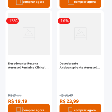
comprar agora
comprar agora
-13%
-16%
Desodorante Rexona
Desodorante
Aerossol Feminino Clinical
Antitranspirante Aerossol
Classic 150ml
Original 48h Dove 250ml
Leve Mais Pague Menos
R$ 21,99
R$ 28,49
R$ 19,19
R$ 23,99
comprar agora
comprar agora