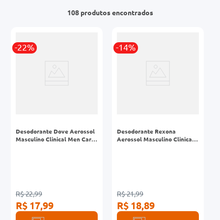
r
108
produtos
0mg
-22%
-14%
ez
Desodorante Dove Aerossol
Desodorante Rexona
Masculino Clinical Men Care
Aerossol Masculino Clinical
91g
Clean 150ml
R$ 22,99
R$ 21,99
R$ 17,99
R$ 18,89