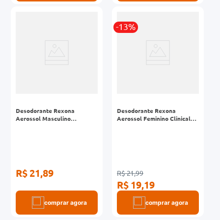
-13%
Desodorante Rexona
Desodorante Rexona
Aerossol Masculino
Aerossol Feminino Clinical
Antibacterial Invisible 250ml
Extra Dry 150ml
R$ 21,89
R$ 21,99
R$ 19,19
comprar agora
comprar agora