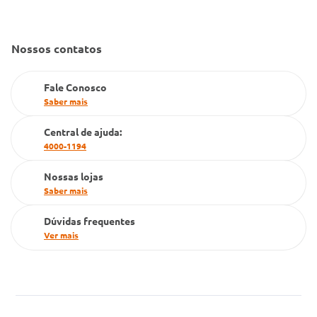
Convênio Conlife
Fale Conosco
Gestão de marcas
Nossos contatos
Dúvidas Frequentes
Farmacia popular
Fale Conosco
PBM
Saber mais
Cartão Grupo Conde
Central de ajuda:
4000-1194
Televendas
Nossas lojas
Saber mais
Dúvidas frequentes
Ver mais