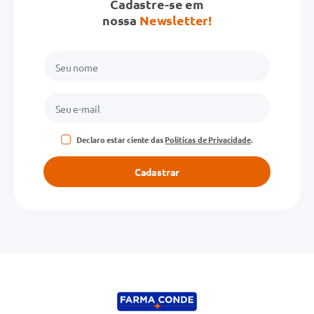
Cadastre-se em
Avalie o produto de 1 a 5 estrelas
nossa
Newsletter!
★
★
★
★
★
Seu nome
Endereço de email
Declaro estar ciente das
Políticas de Privacidade
.
Escreva uma avaliação
Cadastrar
ENVIAR AVALIAÇÃO