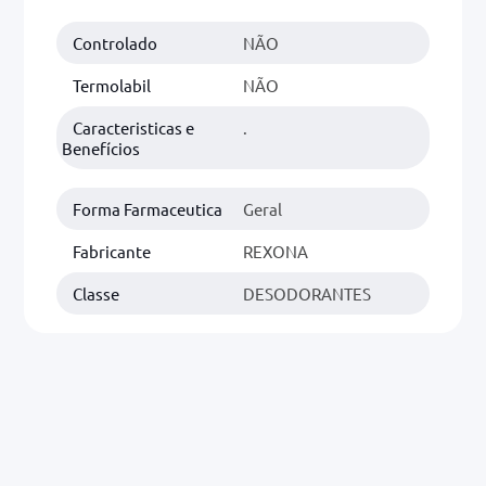
Controlado
NÃO
0mg
r
Termolabil
NÃO
ez
Caracteristicas e
.
Benefícios
Forma Farmaceutica
Geral
Fabricante
REXONA
Classe
DESODORANTES