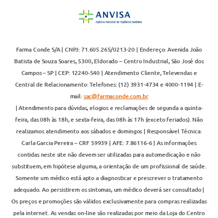
Farma Conde S/A | CNPJ: 71.605.265/0213-20 | Endereço: Avenida João
Batista de Souza Soares, 5300, Eldorado – Centro Industrial, São José dos
Campos – SP | CEP: 12240-540 | Atendimento Cliente, Televendas e
Central de Relacionamento: Telefones: (12) 3931-4734 e 4000-1194 | E-
mail:
sac@farmaconde.com.br
| Atendimento para dúvidas, elogios e reclamações de segunda a quinta-
feira, das 08h às 18h, e sexta-feira, das 08h às 17h (exceto feriados). Não
realizamos atendimento aos sábados e domingos | Responsável Técnica:
Carla Garcia Pereira – CRF 59939 | AFE: 7.86116-6 | As informações
contidas neste site não devem ser utilizadas para automedicação e não
substituem, em hipótese alguma, a orientação de um profissional de saúde.
Somente um médico está apto a diagnosticar e prescrever o tratamento
adequado. Ao persistirem os sintomas, um médico deverá ser consultado |
Os preços e promoções são válidos exclusivamente para compras realizadas
pela internet. As vendas on-line são realizadas por meio da Loja do Centro