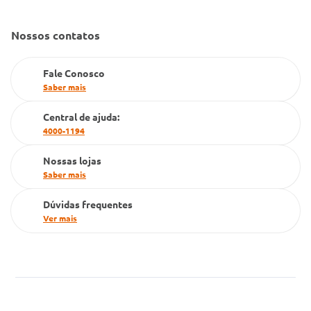
Gestão de marcas
Dúvidas Frequentes
Nossos contatos
Farmacia popular
PBM
Fale Conosco
Saber mais
Cartão Grupo Conde
Central de ajuda:
Televendas
4000-1194
Nossas lojas
Saber mais
Dúvidas frequentes
Ver mais