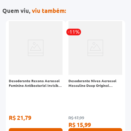
Quem viu,
viu também:
-11%
-
Desodorante Rexona Aerossol
Desodorante Nivea Aerossol
D
Feminino Antibacterial Invisible
Masculino Deep Original
M
250ml
Premuim 150ml
R$ 21,79
R$ 17,99
R
R$ 15,99
R