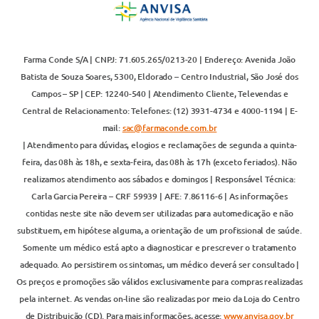
Farma Conde S/A | CNPJ: 71.605.265/0213-20 | Endereço: Avenida João
Batista de Souza Soares, 5300, Eldorado – Centro Industrial, São José dos
Campos – SP | CEP: 12240-540 | Atendimento Cliente, Televendas e
Central de Relacionamento: Telefones: (12) 3931-4734 e 4000-1194 | E-
mail:
sac@farmaconde.com.br
| Atendimento para dúvidas, elogios e reclamações de segunda a quinta-
feira, das 08h às 18h, e sexta-feira, das 08h às 17h (exceto feriados). Não
realizamos atendimento aos sábados e domingos | Responsável Técnica:
Carla Garcia Pereira – CRF 59939 | AFE: 7.86116-6 | As informações
contidas neste site não devem ser utilizadas para automedicação e não
substituem, em hipótese alguma, a orientação de um profissional de saúde.
Somente um médico está apto a diagnosticar e prescrever o tratamento
adequado. Ao persistirem os sintomas, um médico deverá ser consultado |
Os preços e promoções são válidos exclusivamente para compras realizadas
pela internet. As vendas on-line são realizadas por meio da Loja do Centro
de Distribuição (CD). Para mais informações, acesse:
www.anvisa.gov.br