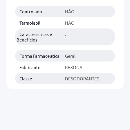
Controlado
NÃO
0mg
r
Termolabil
NÃO
ez
Caracteristicas e
.
Benefícios
Forma Farmaceutica
Geral
Fabricante
REXONA
Classe
DESODORANTES