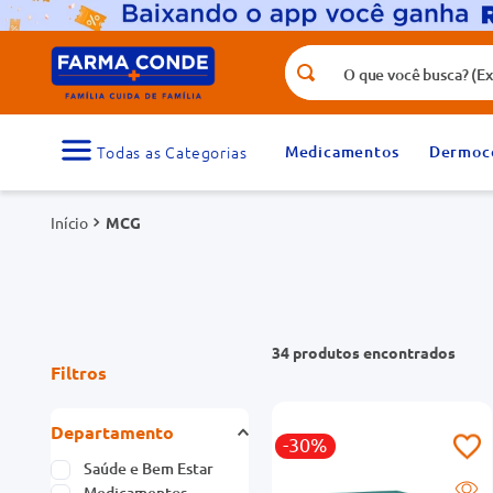
O que você busca? (Ex.: vitamina, fr
Termos mais buscados
1
º
medicamento
Medicamentos
Dermoc
3
º
tadalafila 5mg
MCG
5
º
rosuvastatina 20mg
7
º
vitamina d
9
º
protetor solar
34
produtos
Filtros
Departamento
-30%
Saúde e Bem Estar
Medicamentos