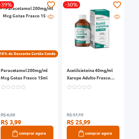
-39%
-30%
15% de Desconto Cartão Conde
Paracetamol 200mg/ml
Acetilcisteína 40mg/ml
Mcg Gotas Frasco 15ml
Xarope Adulto Frasco
120ml
R$ 6,50
R$ 37,19
R$ 3,99
R$ 25,99
comprar agora
comprar agora