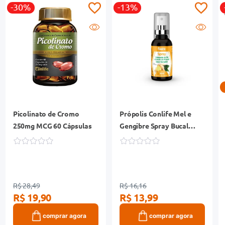
-30%
-13%
Picolinato de Cromo
Própolis Conlife Mel e
250mg MCG 60 Cápsulas
Gengibre Spray Bucal
Frasco 30ml
R$ 28,49
R$ 16,16
R$ 19,90
R$ 13,99
comprar agora
comprar agora