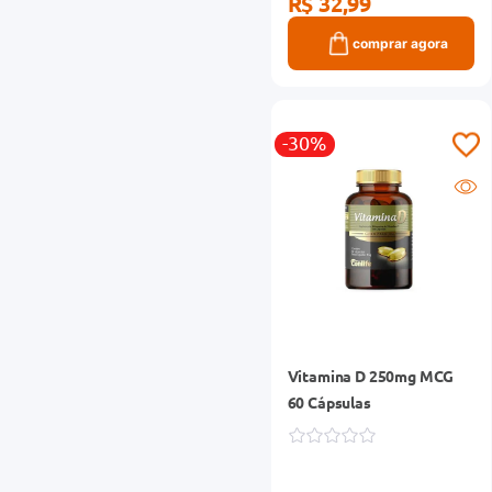
R$ 32,99
comprar agora
-30%
Vitamina D 250mg MCG
60 Cápsulas