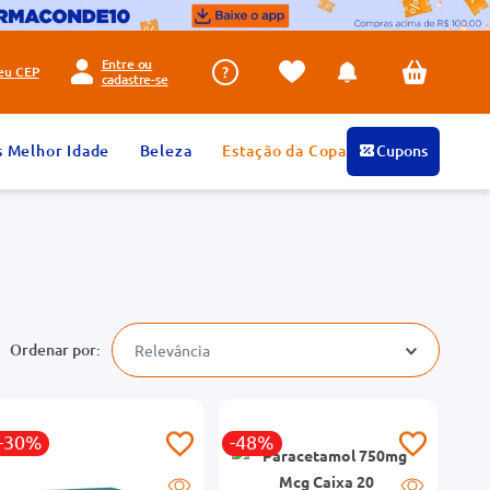
Entre ou
seu
CEP
cadastre-se
s Melhor Idade
Beleza
Estação da Copa
Cupons
Relevância
-30%
-48%