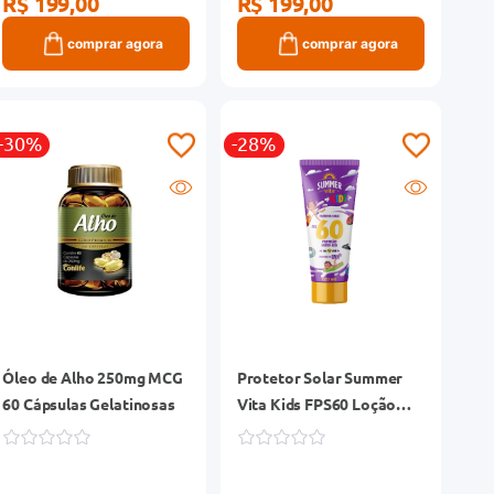
R$ 199,00
R$ 199,00
comprar agora
comprar agora
-30%
-28%
Óleo de Alho 250mg MCG
Protetor Solar Summer
60 Cápsulas Gelatinosas
Vita Kids FPS60 Loção
Frasco 120ml