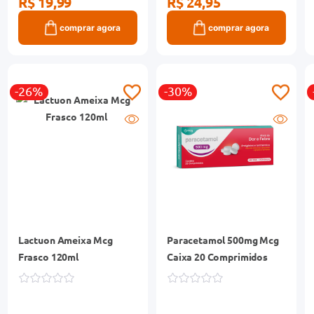
R$ 19,99
R$ 24,95
comprar agora
comprar agora
-26%
-30%
Lactuon Ameixa Mcg
Paracetamol 500mg Mcg
Frasco 120ml
Caixa 20 Comprimidos