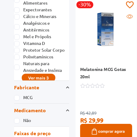
Alimentares
-30%
Expectorantes
Cálcio e Minerais
Analgésicos e
Antitérmicos
Mel e Própolis
Vitamina D
Protetor Solar Corpo
Polivitamínicos
Naturais para
Melatonina MCG Gotas
Ansiedade e Insônia
20ml
Ver mais 3
Fabricante
MCG
Medicamento
R$ 42,89
R$ 29,99
Não
comprar agora
Faixas de preço