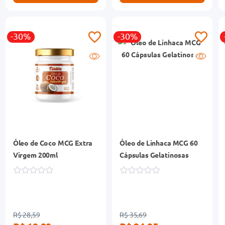
-30%
-30%
Óleo de Coco MCG Extra
Óleo de Linhaca MCG 60
Virgem 200ml
Cápsulas Gelatinosas
R$ 28,59
R$ 35,69