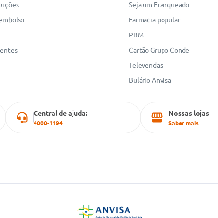
luções
Seja um Franqueado
eembolso
Farmacia popular
PBM
uentes
Cartão Grupo Conde
Televendas
Bulário Anvisa
Central de ajuda:
Nossas lojas
4000-1194
Saber mais