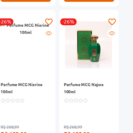
-26%
-26%
Perfume MCG Nisrine
Perfume MCG Najwa
100ml
100ml
R$ 268,99
R$ 268,99