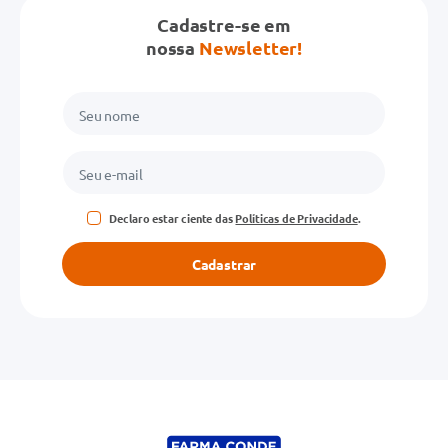
Cadastre-se em
Avalie o produto de 1 a 5 estrelas
nossa
Newsletter!
★
★
★
★
★
Seu nome
Endereço de email
Declaro estar ciente das
Políticas de Privacidade
.
Escreva uma avaliação
Cadastrar
ENVIAR AVALIAÇÃO