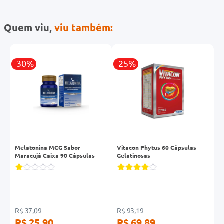
Quem viu,
viu também:
-30%
-25%
-
Melatonina MCG Sabor
Vitacon Phytus 60 Cápsulas
C
Maracujá Caixa 90 Cápsulas
Gelatinosas
M
R$ 37,09
R$ 93,19
R
R$ 25,90
R$ 69,89
R