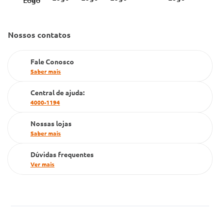
Código de Conduta
Convênio Conlife
Fale Conosco
Gestão de marcas
Nossos contatos
Dúvidas Frequentes
Farmacia popular
Fale Conosco
PBM
Saber mais
Cartão Grupo Conde
Central de ajuda:
4000-1194
Televendas
Nossas lojas
Saber mais
Dúvidas frequentes
Ver mais