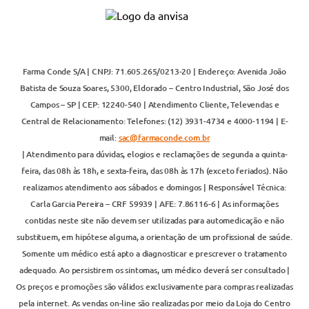
Farma Conde S/A | CNPJ: 71.605.265/0213-20 | Endereço: Avenida João
Batista de Souza Soares, 5300, Eldorado – Centro Industrial, São José dos
Campos – SP | CEP: 12240-540 | Atendimento Cliente, Televendas e
Central de Relacionamento: Telefones: (12) 3931-4734 e 4000-1194 | E-
mail:
sac@farmaconde.com.br
| Atendimento para dúvidas, elogios e reclamações de segunda a quinta-
feira, das 08h às 18h, e sexta-feira, das 08h às 17h (exceto feriados). Não
realizamos atendimento aos sábados e domingos | Responsável Técnica:
Carla Garcia Pereira – CRF 59939 | AFE: 7.86116-6 | As informações
contidas neste site não devem ser utilizadas para automedicação e não
substituem, em hipótese alguma, a orientação de um profissional de saúde.
Somente um médico está apto a diagnosticar e prescrever o tratamento
adequado. Ao persistirem os sintomas, um médico deverá ser consultado |
Os preços e promoções são válidos exclusivamente para compras realizadas
pela internet. As vendas on-line são realizadas por meio da Loja do Centro