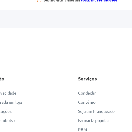
Declaro estar ciente das
Políticas de Privacidade
to
Serviços
rivacidade
Condeclin
irada em loja
Convênio
luções
Seja um Franqueado
eembolso
Farmacia popular
PBM