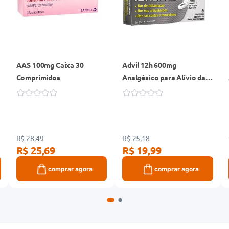
AAS 100mg Caixa 30
Advil 12h 600mg
Comprimidos
Analgésico para Alívio das
Dores Caixa 6
Comprimidos Revestidos
Liberação Prolongada
R$ 28,49
R$ 25,18
R$ 25,69
R$ 19,99
comprar agora
comprar agora