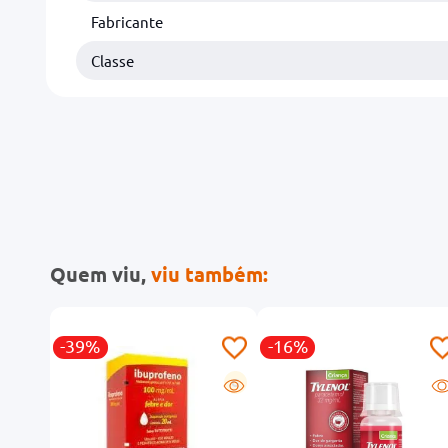
Fabricante
Classe
Quem viu,
viu também:
-39%
-16%
G