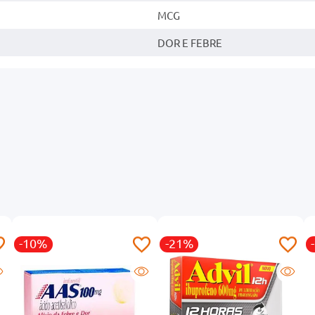
MCG
DOR E FEBRE
-10%
-21%