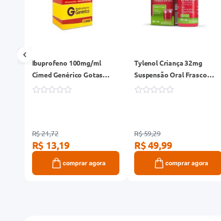
 5
Ibuprofeno 100mg/ml
Tylenol Criança 32mg
Cimed Genérico Gotas
Suspensão Oral Frasco
Frasco 20ml
60ml + Copo Dosador
R$ 21,72
R$ 59,29
R$ 13,19
R$ 49,99
ra
comprar agora
comprar agora