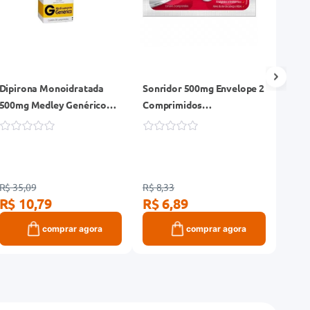
Dipirona Monoidratada
Sonridor 500mg Envelope 2
Dipir
500mg Medley Genérico
Comprimidos
65mg
Caixa 30 Comprimidos
Efervescentes
Genér
Comp
R$ 35,09
R$ 8,33
R$ 27
R$ 10,79
R$ 6,89
R$ 
comprar agora
comprar agora