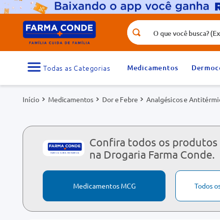
O que você busca? (Ex.: vitamina, fr
Termos mais buscados
1
º
medicamento
Medicamentos
Dermoc
3
º
tadalafila 5mg
Medicamentos
Dor e Febre
Analgésicos e Antitérmi
5
º
rosuvastatina 20mg
7
º
vitamina d
9
º
protetor solar
Confira todos os produto
na Drogaria Farma Conde.
Medicamentos MCG
Todos o