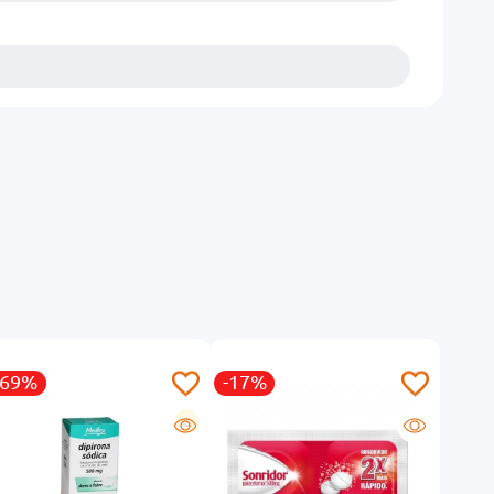
-69%
-17%
-14
G