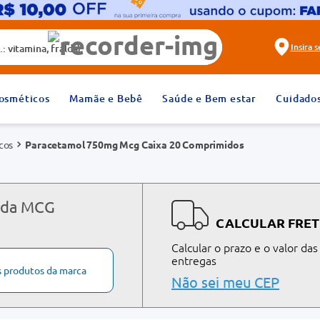
alda)
Insira 
2
º
fralda
osméticos
Mamãe e Bebê
Saúde e Bem estar
Cuidado
4
º
dipirona
cos
Paracetamol 750mg Mcg Caixa 20 Comprimidos
6
º
absorvente
8
º
tadalafila 20mg
10
º
teste gravidez
s da MCG
CALCULAR FRET
Calcular o prazo e o valor das
entregas
s produtos da marca
Não sei meu CEP