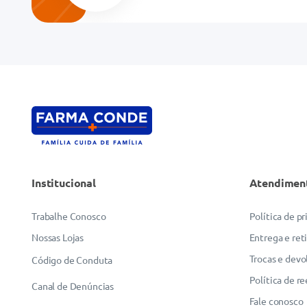
Endereço de email
Escreva uma avaliação
Institucional
Atendimen
ENVIAR AVALIAÇÃO
Trabalhe Conosco
Política de p
Nossas Lojas
Entrega e ret
Trocas e devo
Código de Conduta
Política de r
Canal de Denúncias
Fale conosco