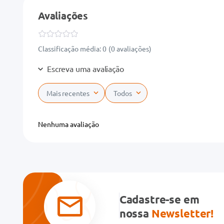
Avaliações
Classificação média: 0
(0 avaliações)
Escreva uma avaliação
Mais recentes
Todos
Adicionar avaliação
Nenhuma avaliação
Título
Avalie o produto de 1 a 5 estrelas
★
★
★
★
★
Cadastre-se em
Seu nome
nossa
Newsletter!