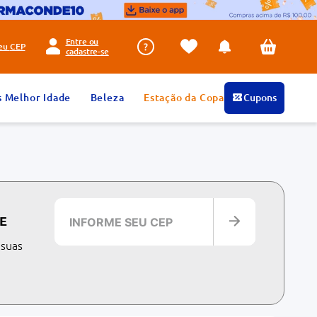
Entre ou
seu
CEP
cadastre-se
s Melhor Idade
Beleza
Estação da Copa
Cupons
E
 suas