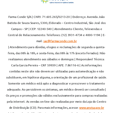
Farma Conde S/A | CNPJ: 71.605.265/0213-20 | Endereço: Avenida João
Batista de Souza Soares, 5300, Eldorado – Centro Industrial, São José dos
Campos – SP | CEP: 12240-540 | Atendimento Cliente, Televendas e
Central de Relacionamento: Telefones: (12) 3931-4734 e 4000-1194 | E-
mail:
sac@farmaconde.com.br
| Atendimento para dúvidas, elogios e reclamações de segunda a quinta-
feira, das 08h às 18h, e sexta-feira, das 08h às 17h (exceto feriados). Não
realizamos atendimento aos sábados e domingos | Responsável Técnica:
Carla Garcia Pereira – CRF 59939 | AFE: 7.86116-6 | As informações
contidas neste site não devem ser utilizadas para automedicação e não
substituem, em hipótese alguma, a orientação de um profissional de saúde.
Somente um médico está apto a diagnosticar e prescrever o tratamento
adequado. Ao persistirem os sintomas, um médico deverá ser consultado |
Os preços e promoções são válidos exclusivamente para compras realizadas
pela internet. As vendas on-line são realizadas por meio da Loja do Centro
de Distribuição (CD). Para mais informações, acesse:
www.anvisa.gov.br