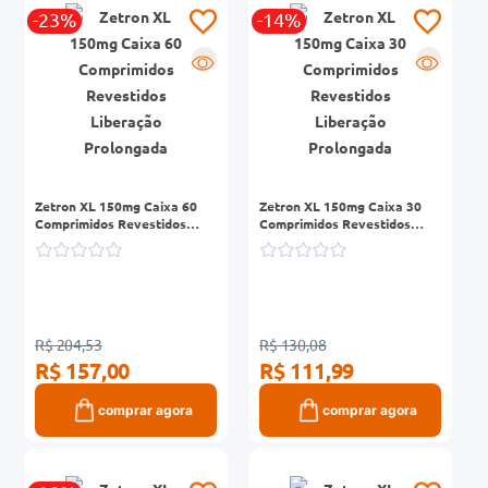
-23%
-14%
0mg
R
R
r
ez
Zetron XL 150mg Caixa 60
Zetron XL 150mg Caixa 30
Comprimidos Revestidos
Comprimidos Revestidos
Liberação Prolongada
Liberação Prolongada
R$ 204,53
R$ 130,08
R$ 157,00
R$ 111,99
comprar agora
comprar agora