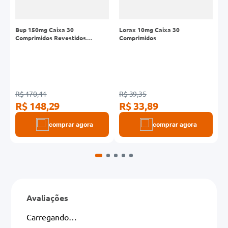
Bup 150mg Caixa 30
Lorax 10mg Caixa 30
P
Comprimidos Revestidos
Comprimidos
C
Liberação Prolongada
R$ 170,41
R$ 39,35
R
R$ 148,29
R$ 33,89
R
comprar agora
comprar agora
Avaliações
Carregando…