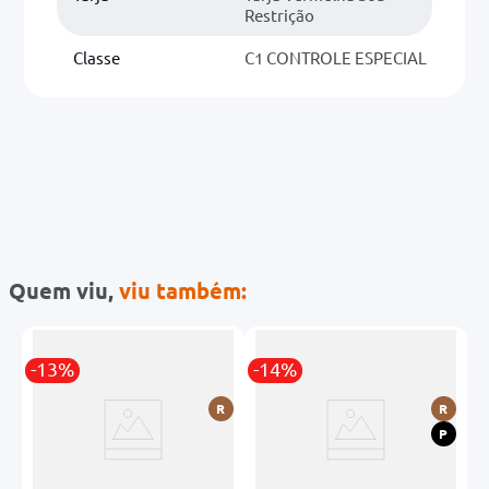
Restrição
Classe
C1 CONTROLE ESPECIAL
Quem viu,
viu também:
-13%
-14%
-
R
R
R
P