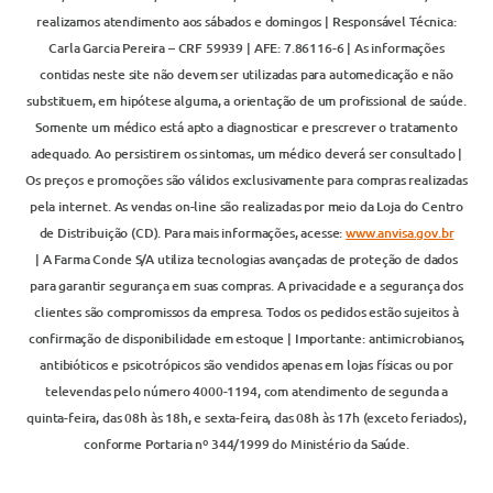
realizamos atendimento aos sábados e domingos | Responsável Técnica:
Carla Garcia Pereira – CRF 59939 | AFE: 7.86116-6 | As informações
contidas neste site não devem ser utilizadas para automedicação e não
substituem, em hipótese alguma, a orientação de um profissional de saúde.
Somente um médico está apto a diagnosticar e prescrever o tratamento
adequado. Ao persistirem os sintomas, um médico deverá ser consultado |
Os preços e promoções são válidos exclusivamente para compras realizadas
pela internet. As vendas on-line são realizadas por meio da Loja do Centro
de Distribuição (CD). Para mais informações, acesse:
www.anvisa.gov.br
| A Farma Conde S/A utiliza tecnologias avançadas de proteção de dados
para garantir segurança em suas compras. A privacidade e a segurança dos
clientes são compromissos da empresa. Todos os pedidos estão sujeitos à
confirmação de disponibilidade em estoque | Importante: antimicrobianos,
antibióticos e psicotrópicos são vendidos apenas em lojas físicas ou por
televendas pelo número 4000-1194, com atendimento de segunda a
quinta-feira, das 08h às 18h, e sexta-feira, das 08h às 17h (exceto feriados),
conforme Portaria nº 344/1999 do Ministério da Saúde.