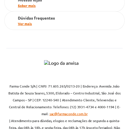
Saber mais
Dúvidas frequentes
Ver mais
Farma Conde S/A | CNPJ: 71.605.265/0213-20 | Endereço: Avenida João
Batista de Souza Soares, 5300, Eldorado – Centro Industrial, São José dos
Campos – SP | CEP: 12240-540 | Atendimento Cliente, Televendas e
Central de Relacionamento: Telefones: (12) 3931-4734 e 4000-1194 | E-
mail:
sac@farmaconde.com.br
| Atendimento para dúvidas, elogios e reclamações de segunda a quinta-
feira, das 08h às 18h, e sexta-feira, das 08h às 17h (exceto feriados). Não