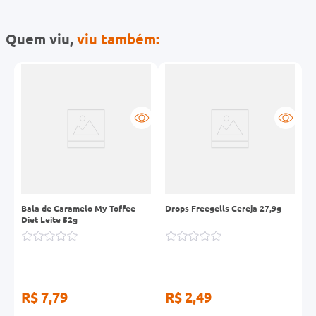
Quem viu,
viu também:
Bala de Caramelo My Toffee
Drops Freegells Cereja 27,9g
V
Diet Leite 52g
R$ 7,79
R$ 2,49
R
R