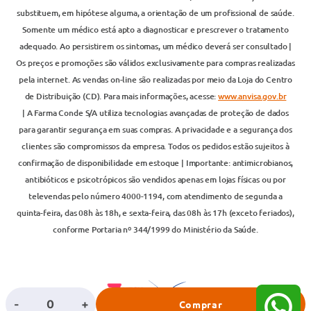
substituem, em hipótese alguma, a orientação de um profissional de saúde.
Somente um médico está apto a diagnosticar e prescrever o tratamento
adequado. Ao persistirem os sintomas, um médico deverá ser consultado |
Os preços e promoções são válidos exclusivamente para compras realizadas
pela internet. As vendas on-line são realizadas por meio da Loja do Centro
de Distribuição (CD). Para mais informações, acesse:
www.anvisa.gov.br
| A Farma Conde S/A utiliza tecnologias avançadas de proteção de dados
para garantir segurança em suas compras. A privacidade e a segurança dos
clientes são compromissos da empresa. Todos os pedidos estão sujeitos à
confirmação de disponibilidade em estoque | Importante: antimicrobianos,
antibióticos e psicotrópicos são vendidos apenas em lojas físicas ou por
televendas pelo número 4000-1194, com atendimento de segunda a
quinta-feira, das 08h às 18h, e sexta-feira, das 08h às 17h (exceto feriados),
conforme Portaria nº 344/1999 do Ministério da Saúde.
-
+
Comprar