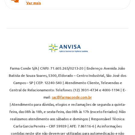
Ver mais
Farma Conde S/A | CNPJ: 71.605.265/0213-20 | Endereço: Avenida João
Batista de Souza Soares, 5300, Eldorado – Centro Industrial, São José dos
Campos – SP | CEP: 12240-540 | Atendimento Cliente, Televendas e
Central de Relacionamento: Telefones: (12) 3931-4734 e 4000-1194 | E-
mail:
sac@farmaconde.com.br
| Atendimento para dúvidas, elogios e reclamações de segunda a quinta-
feira, das 08h às 18h, e sexta-feira, das 08h às 17h (exceto feriados). Não
realizamos atendimento aos sábados e domingos | Responsável Técnica:
Carla Garcia Pereira – CRF 59939 | AFE: 7.86116-6 | As informações
contidas neste site não devem ser utilizadas para automedicação e não