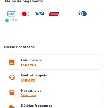
Meios de pagamento
Bulário Anvisa
Trocas e Devoluções
Trabalhe Conosco
Condeclin
Política de Reembolso
Código de Conduta
Convênio Conlife
Fale Conosco
Gestão de marcas
Dúvidas Frequentes
Farmacia popular
Nossos contatos
PBM
Fale Conosco
Cartão Grupo Conde
Saber mais
Televendas
Central de ajuda:
4000-1194
Nossas lojas
Saber mais
Dúvidas frequentes