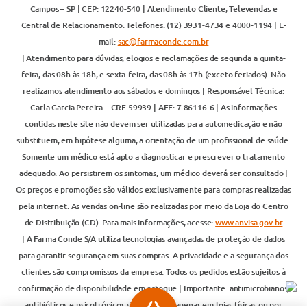
Campos – SP | CEP: 12240-540 | Atendimento Cliente, Televendas e
Central de Relacionamento: Telefones: (12) 3931-4734 e 4000-1194 | E-
mail:
sac@farmaconde.com.br
| Atendimento para dúvidas, elogios e reclamações de segunda a quinta-
feira, das 08h às 18h, e sexta-feira, das 08h às 17h (exceto feriados). Não
realizamos atendimento aos sábados e domingos | Responsável Técnica:
Carla Garcia Pereira – CRF 59939 | AFE: 7.86116-6 | As informações
contidas neste site não devem ser utilizadas para automedicação e não
substituem, em hipótese alguma, a orientação de um profissional de saúde.
Somente um médico está apto a diagnosticar e prescrever o tratamento
adequado. Ao persistirem os sintomas, um médico deverá ser consultado |
Os preços e promoções são válidos exclusivamente para compras realizadas
pela internet. As vendas on-line são realizadas por meio da Loja do Centro
de Distribuição (CD). Para mais informações, acesse:
www.anvisa.gov.br
| A Farma Conde S/A utiliza tecnologias avançadas de proteção de dados
para garantir segurança em suas compras. A privacidade e a segurança dos
clientes são compromissos da empresa. Todos os pedidos estão sujeitos à
confirmação de disponibilidade em estoque | Importante: antimicrobianos,
antibióticos e psicotrópicos são vendidos apenas em lojas físicas ou por