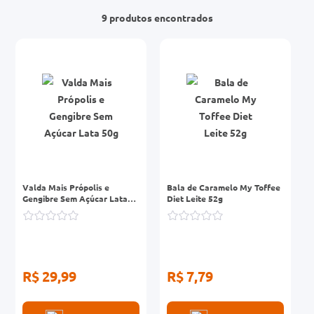
9
produtos
0mg
r
ez
Valda Mais Própolis e
Bala de Caramelo My Toffee
Gengibre Sem Açúcar Lata
Diet Leite 52g
50g
R$ 29,99
R$ 7,79