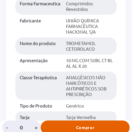
Forma Farmaceutica
Comprimidos
Revestidos
Fabricante
UNIÃO QUÍMICA
FARMACÊUTICA
NACIONAL S/A
Nome do produto
TROMETAMOL
CETOROLACO
Apresentação
10 MG COM SUBL CT BL
AL AL X 20
Classe Terapêutica
ANALGÉSICOS NÃO
NARCÓTICOS E
ANTIPIRÉTICOS SOB
PRESCRIÇÃO
Tipo de Produto
Genérico
Tarja
Tarja Vermelha
-
+
Comprar
Classe
SAUDE OCULAR