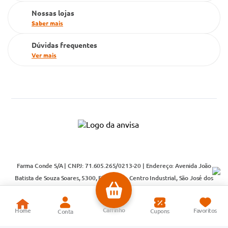
Nossas lojas
Saber mais
Dúvidas frequentes
Ver mais
Farma Conde S/A | CNPJ: 71.605.265/0213-20 | Endereço: Avenida João
Batista de Souza Soares, 5300, Eldorado – Centro Industrial, São José dos
Campos – SP | CEP: 12240-540 | Atendimento Cliente, Televendas e
Central de Relacionamento: Telefones: (12) 3931-4734 e 4000-1194 | E-
mail:
sac@farmaconde.com.br
| Atendimento para dúvidas, elogios e reclamações de segunda a quinta-