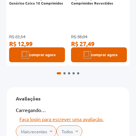
Genérico Caixa 10 Comprimidos
Comprimidos Revestidos
C
R$ 22,54
R$ 38,04
R
R$ 12,99
R$ 27,49
R
comprar agora
comprar agora
Avaliações
Carregando…
Faça login para escrever uma avaliação.
Mais recentes
Todos