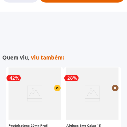
Quem viu,
viu também:
-42%
-28%
-
G
G
R
Prednisolona 20mg Prati
Alginac 1mg Caixa 15
F