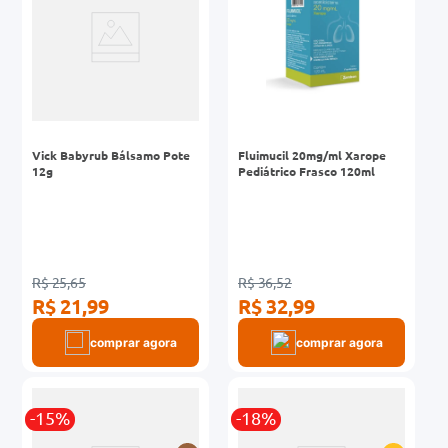
Vick Babyrub Bálsamo Pote
Fluimucil 20mg/ml Xarope
12g
Pediátrico Frasco 120ml
R$ 25,65
R$ 36,52
R$ 21,99
R$ 32,99
comprar agora
comprar agora
-15%
-18%