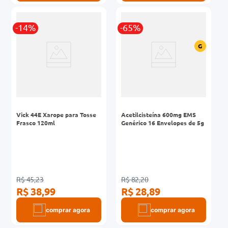
-14%
-65%
G
Vick 44E Xarope para Tosse
Acetilcisteína 600mg EMS
Frasco 120ml
Genérico 16 Envelopes de 5g
R$ 45,23
R$ 82,20
R$ 38,99
R$ 28,89
comprar agora
comprar agora