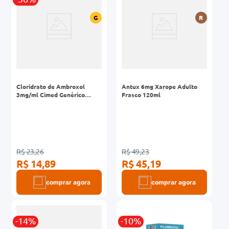
G
R
Cloridrato de Ambroxol
Antux 6mg Xarope Adulto
3mg/ml Cimed Genérico
Frasco 120ml
Xarope Infantil Frasco 120ml
R$ 23,26
R$ 49,23
R$ 14,89
R$ 45,19
comprar agora
comprar agora
-14%
-10%