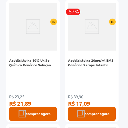
-57%
G
G
Acetilcisteína 10% União
Acetilcisteína 20mg/ml EMS
Química Genérico Solução 5
Genérico Xarope Infantil
Ampolas 3ml
Frasco 120ml
R$ 23,25
R$ 39,90
R$ 21,89
R$ 17,09
comprar agora
comprar agora