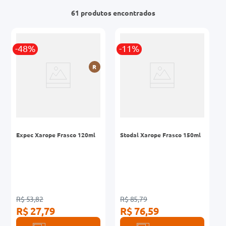
61
produtos
0mg
r
-48%
-11%
ez
R
Expec Xarope Frasco 120ml
Stodal Xarope Frasco 150ml
R$ 53,82
R$ 85,79
R$ 27,79
R$ 76,59