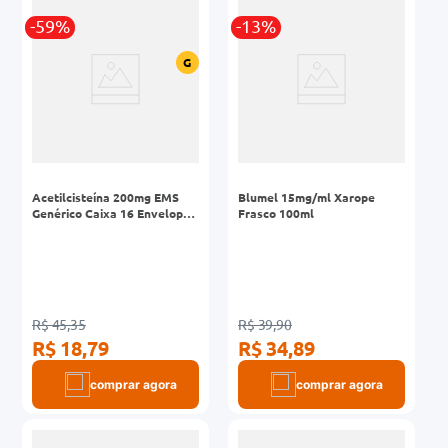
-59%
-13%
G
Acetilcisteína 200mg EMS
Blumel 15mg/ml Xarope
Genérico Caixa 16 Envelopes
Frasco 100ml
5g
R$ 45,35
R$ 39,90
R$ 18,79
R$ 34,89
comprar agora
comprar agora