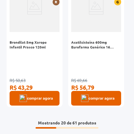
R
G
Brondilat 5mg Xarope
Acetilcisteína 600mg
Infantil Frasco 120ml
Eurofarma Genérico 16
Envelopes de 5g
R$ 50,63
R$ 69,66
R$ 43,29
R$ 56,79
comprar agora
comprar agora
Mostrando
20 de 61