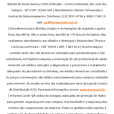
Batista de Souza Soares, 5300, Eldorado – Centro Industrial, São José dos
Campos – SP | CEP: 12240-540 | Atendimento Cliente, Televendas e
Central de Relacionamento: Telefones: (12) 3931-4734 e 4000-1194 | E-
mail:
sac@farmaconde.com.br
| Atendimento para dúvidas, elogios e reclamações de segunda a quinta-
feira, das 08h às 18h, e sexta-feira, das 08h às 17h (exceto feriados). Não
realizamos atendimento aos sábados e domingos | Responsável Técnica:
Carla Garcia Pereira – CRF 59939 | AFE: 7.86116-6 | As informações
contidas neste site não devem ser utilizadas para automedicação e não
substituem, em hipótese alguma, a orientação de um profissional de saúde.
Somente um médico está apto a diagnosticar e prescrever o tratamento
adequado. Ao persistirem os sintomas, um médico deverá ser consultado |
Os preços e promoções são válidos exclusivamente para compras realizadas
pela internet. As vendas on-line são realizadas por meio da Loja do Centro
de Distribuição (CD). Para mais informações, acesse:
www.anvisa.gov.br
| A Farma Conde S/A utiliza tecnologias avançadas de proteção de dados
para garantir segurança em suas compras. A privacidade e a segurança dos
clientes são compromissos da empresa. Todos os pedidos estão sujeitos à
confirmação de disponibilidade em estoque | Importante: antimicrobianos,