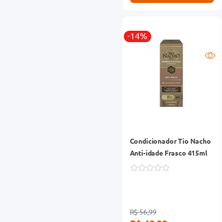
-14%
Condicionador Tio Nacho
Anti-idade Frasco 415ml
R$ 56,99