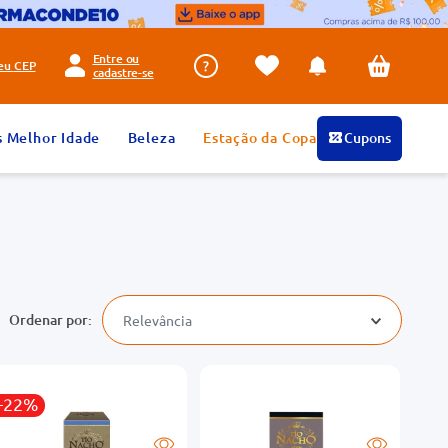
Entre ou
seu
CEP
cadastre-se
s Melhor Idade
Beleza
Estação da Copa
Cupons
Relevância
-22%