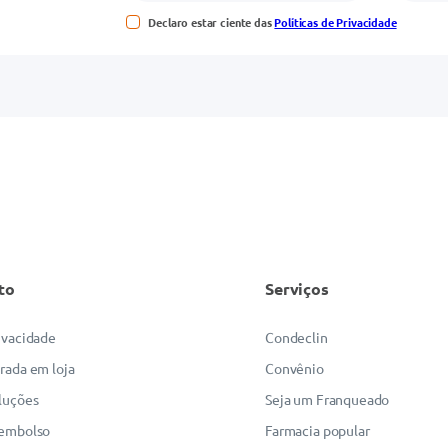
Declaro estar ciente das
Políticas de Privacidade
to
Serviços
rivacidade
Condeclin
irada em loja
Convênio
luções
Seja um Franqueado
eembolso
Farmacia popular