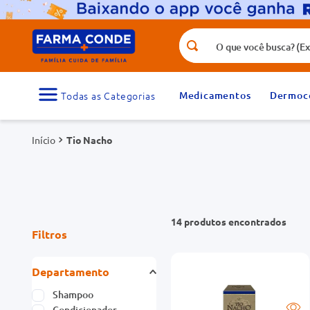
O que você busca? (Ex.: vitamina, fr
Termos mais buscados
1
º
medicamento
Medicamentos
Dermoc
3
º
tadalafila 5mg
Tio Nacho
5
º
dipirona
7
º
vitamina d
9
º
protetor solar
14
produtos
Filtros
Departamento
Shampoo
Condicionador