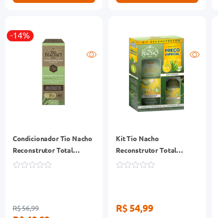
-14%
Condicionador Tio Nacho
Kit Tio Nacho
Reconstrutor Total
Reconstrutor Total
Frasco 415ml
Shampoo 415ml +
Condicionador 200ml
R$ 54,99
R$ 56,99