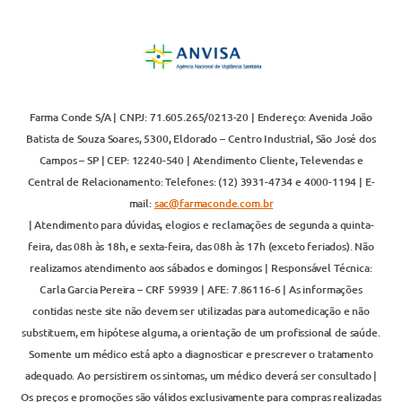
Farma Conde S/A | CNPJ: 71.605.265/0213-20 | Endereço: Avenida João
Batista de Souza Soares, 5300, Eldorado – Centro Industrial, São José dos
Campos – SP | CEP: 12240-540 | Atendimento Cliente, Televendas e
Central de Relacionamento: Telefones: (12) 3931-4734 e 4000-1194 | E-
mail:
sac@farmaconde.com.br
| Atendimento para dúvidas, elogios e reclamações de segunda a quinta-
feira, das 08h às 18h, e sexta-feira, das 08h às 17h (exceto feriados). Não
realizamos atendimento aos sábados e domingos | Responsável Técnica:
Carla Garcia Pereira – CRF 59939 | AFE: 7.86116-6 | As informações
contidas neste site não devem ser utilizadas para automedicação e não
substituem, em hipótese alguma, a orientação de um profissional de saúde.
Somente um médico está apto a diagnosticar e prescrever o tratamento
adequado. Ao persistirem os sintomas, um médico deverá ser consultado |
Os preços e promoções são válidos exclusivamente para compras realizadas