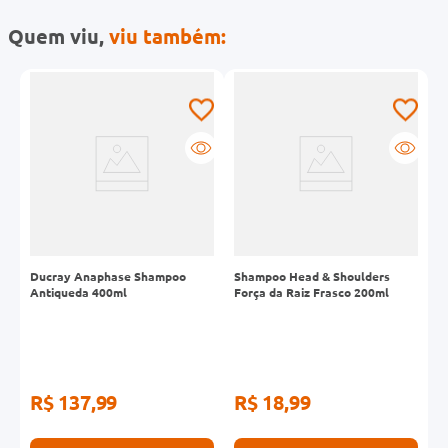
Quem viu,
viu também:
Ducray Anaphase Shampoo
Shampoo Head & Shoulders
S
Antiqueda 400ml
Força da Raiz Frasco 200ml
3
R$ 137,99
R$ 18,99
R