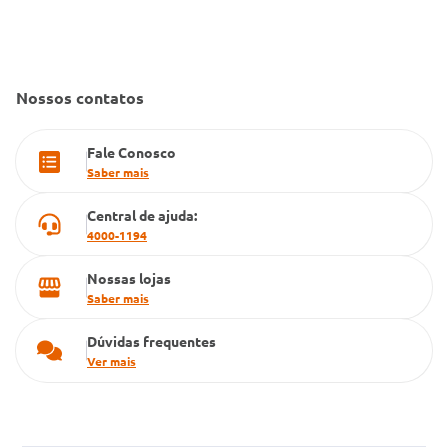
Convênio Conlife
Fale Conosco
Gestão de marcas
Dúvidas Frequentes
Farmacia popular
Nossos contatos
PBM
Fale Conosco
Cartão Grupo Conde
Saber mais
Televendas
Central de ajuda:
4000-1194
Nossas lojas
Saber mais
Dúvidas frequentes
Ver mais