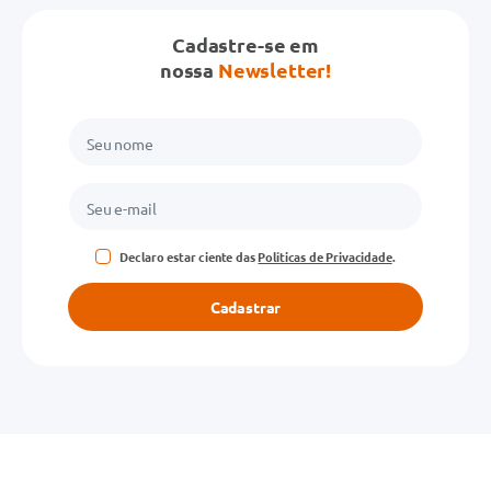
Cadastre-se em
Avalie o produto de 1 a 5 estrelas
nossa
Newsletter!
★
★
★
★
★
Seu nome
Endereço de email
Declaro estar ciente das
Políticas de Privacidade
.
Escreva uma avaliação
Cadastrar
ENVIAR AVALIAÇÃO