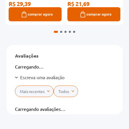
R$ 29,39
R$ 21,69
R
comprar agora
comprar agora
Avaliações
Carregando…
Escreva uma avaliação
Mais recentes
Todos
Adicionar avaliação
Carregando avaliações…
Título