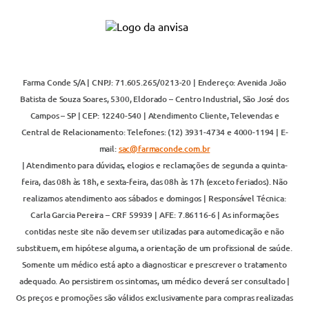
Farma Conde S/A | CNPJ: 71.605.265/0213-20 | Endereço: Avenida João
Batista de Souza Soares, 5300, Eldorado – Centro Industrial, São José dos
Campos – SP | CEP: 12240-540 | Atendimento Cliente, Televendas e
Central de Relacionamento: Telefones: (12) 3931-4734 e 4000-1194 | E-
mail:
sac@farmaconde.com.br
| Atendimento para dúvidas, elogios e reclamações de segunda a quinta-
feira, das 08h às 18h, e sexta-feira, das 08h às 17h (exceto feriados). Não
realizamos atendimento aos sábados e domingos | Responsável Técnica:
Carla Garcia Pereira – CRF 59939 | AFE: 7.86116-6 | As informações
contidas neste site não devem ser utilizadas para automedicação e não
substituem, em hipótese alguma, a orientação de um profissional de saúde.
Somente um médico está apto a diagnosticar e prescrever o tratamento
adequado. Ao persistirem os sintomas, um médico deverá ser consultado |
Os preços e promoções são válidos exclusivamente para compras realizadas