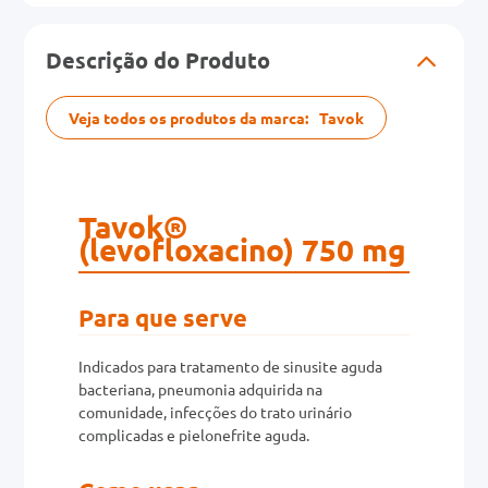
0mg
Descrição do Produto
r
Veja todos os produtos da marca:
Tavok
ez
Tavok®
(levofloxacino) 750 mg
Para que serve
Indicados para tratamento de sinusite aguda
bacteriana, pneumonia adquirida na
comunidade, infecções do trato urinário
complicadas e pielonefrite aguda.