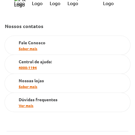
Política de Reembolso
Código de Conduta
Convênio Conlife
Fale Conosco
Gestão de marcas
Nossos contatos
Dúvidas Frequentes
Farmacia popular
Fale Conosco
PBM
Saber mais
Cartão Grupo Conde
Central de ajuda:
4000-1194
Televendas
Nossas lojas
Saber mais
Dúvidas frequentes
Ver mais