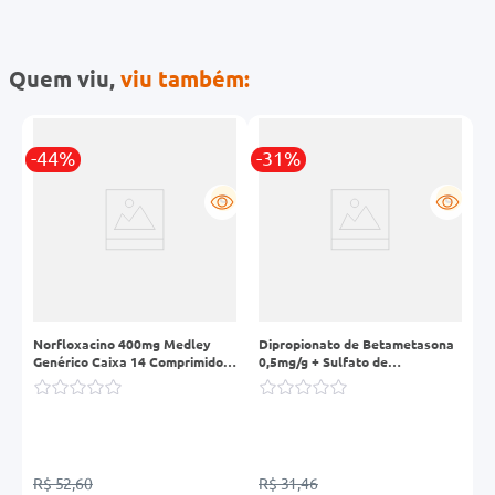
Quem viu,
viu também:
-44%
-31%
-
R
G
G
a
Norfloxacino 400mg Medley
Dipropionato de Betametasona
P
Genérico Caixa 14 Comprimidos
0,5mg/g + Sulfato de
C
Revestidos
Gentamicina 1,0mg/g Germed
Genérico Creme Dermatológico
30g
R$ 52,60
R$ 31,46
R