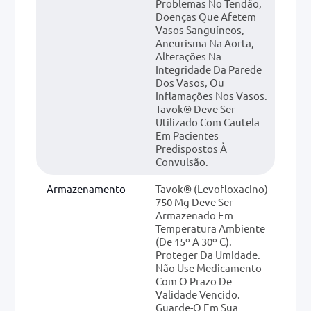
Problemas No Tendão,
Doenças Que Afetem
Vasos Sanguíneos,
Aneurisma Na Aorta,
Alterações Na
Integridade Da Parede
Dos Vasos, Ou
Inflamações Nos Vasos.
Tavok® Deve Ser
Utilizado Com Cautela
Em Pacientes
Predispostos À
Convulsão.
Armazenamento
Tavok® (levofloxacino)
750 Mg Deve Ser
Armazenado Em
Temperatura Ambiente
(de 15º A 30º C).
Proteger Da Umidade.
Não Use Medicamento
Com O Prazo De
Validade Vencido.
Guarde-O Em Sua