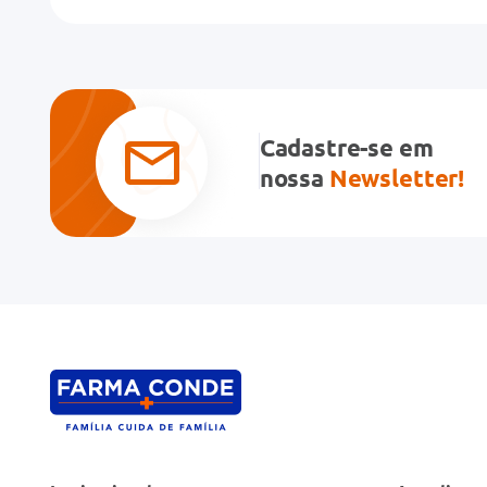
Título
Avalie o produto de 1 a 5 estrelas
★
★
★
★
★
Cadastre-se em
Seu nome
nossa
Newsletter!
Endereço de email
Escreva uma avaliação