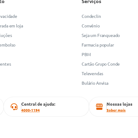
to
Serviços
rivacidade
Condeclin
irada em loja
Convênio
luções
Seja um Franqueado
eembolso
Farmacia popular
PBM
uentes
Cartão Grupo Conde
Televendas
Bulário Anvisa
Central de ajuda:
Nossas lojas
4000-1194
Saber mais