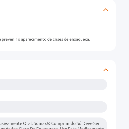
a prevenir o aparecimento de crises de enxaqueca.
lusivamente Oral. Sumax® Comprimido Só Deve Ser
gnóstico Claro De Enxaqueca. Use Este Medicamento