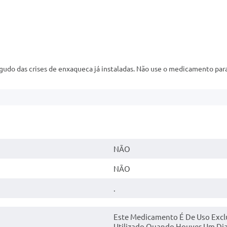
gudo das crises de enxaqueca já instaladas. Não use o medicamento par
NÃO
NÃO
.
Este Medicamento É De Uso Exc
Utilizado Quando Houver Um Dia