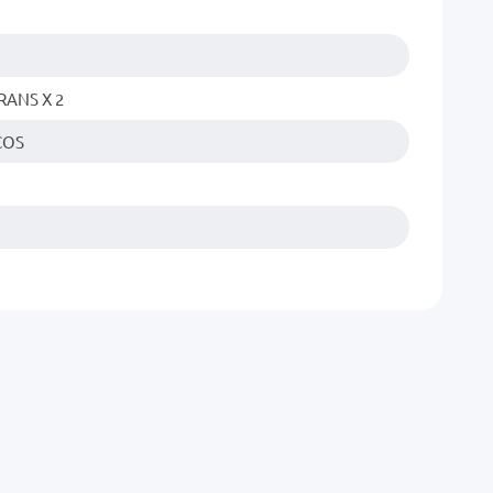
RANS X 2
COS