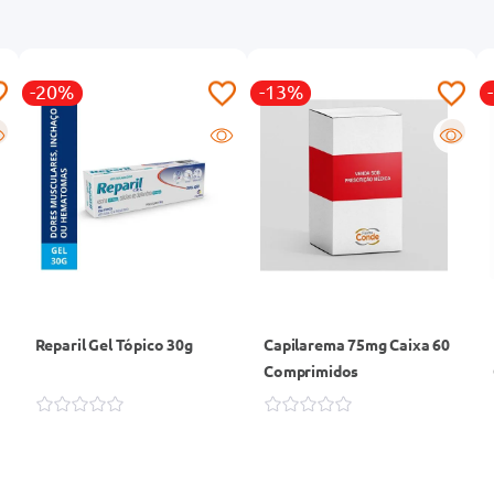
-20%
-13%
R
Reparil Gel Tópico 30g
Capilarema 75mg Caixa 60
Comprimidos