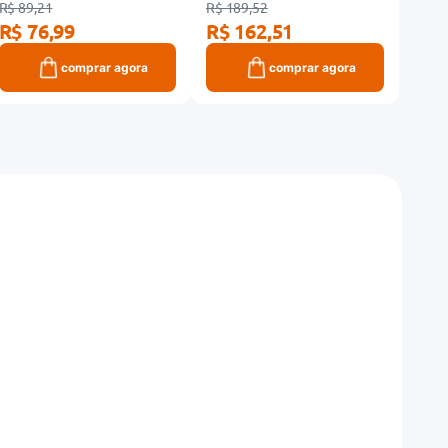
R$ 89,21
R$ 189,52
R$ 17
R$ 76,99
R$ 162,51
R$ 
comprar agora
comprar agora