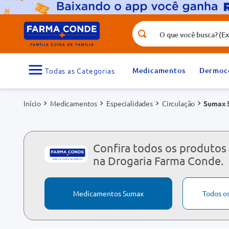
O que você busca? (Ex.: vitamina, fr
Termos mais buscados
1
º
medicamento
Medicamentos
Dermoc
3
º
tadalafila 5mg
Medicamentos
Especialidades
Circulação
Sumax 
5
º
dipirona
7
º
vitamina d
9
º
protetor solar
Confira todos os produtos
na Drogaria Farma Conde.
Medicamentos Sumax
Todos o