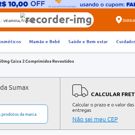
alda)
Insira 
2
º
fralda
osméticos
Mamãe e Bebê
Saúde e Bem estar
Cuidado
4
º
rosuvastatina 20mg
50mg Caixa 2 Comprimidos Revestidos
6
º
absorvente
8
º
tadalafila 20mg
10
º
teste gravidez
 da Sumax
CALCULAR FRET
Calcular o prazo e o valor das
entregas
s produtos da marca
Não sei meu CEP