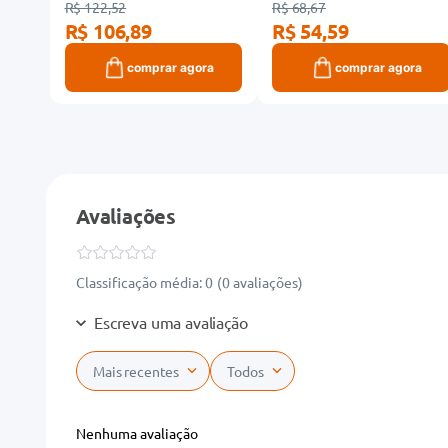
R$ 122,52
R$ 68,67
R$ 106,89
R$ 54,59
ra
comprar agora
comprar agora
Avaliações
Classificação média: 0
(0 avaliações)
Escreva uma avaliação
Mais recentes
Todos
Adicionar avaliação
Nenhuma avaliação