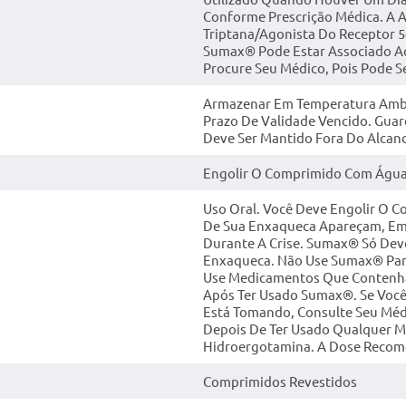
Conforme Prescrição Médica. A 
Triptana/agonista Do Receptor
Sumax® Pode Estar Associado Ao
Procure Seu Médico, Pois Pode S
Armazenar Em Temperatura Ambie
Prazo De Validade Vencido. Gua
Deve Ser Mantido Fora Do Alcanc
Engolir O Comprimido Com Água
Uso Oral. Você Deve Engolir O C
De Sua Enxaqueca Apareçam, Em
Durante A Crise. Sumax® Só Dev
Enxaqueca. Não Use Sumax® Par
Use Medicamentos Que Contenha
Após Ter Usado Sumax®. Se Voc
Está Tomando, Consulte Seu Méd
Depois De Ter Usado Qualquer 
Hidroergotamina. A Dose Recom
Comprimidos Revestidos