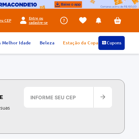
Entre ou
seu
CEP
cadastre-se
s Melhor Idade
Beleza
Estação da Copa
Cupons
E
 suas