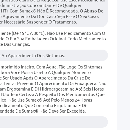
Administração Concomitante De Qualquer
 5-HT1 Com Sumax® Não É Recomendada. O Abuso De
 Agravamento Da Dor. Caso Seja Esse O Seu Caso,
er Necessário Suspender O Tratamento.
nte (de 15 °C A 30 °C). Não Use Medicamento Com O
rde-O Em Sua Embalagem Original. Todo Medicamento
e Das Crianças.
 Ao Aparecimento Dos Sintomas.
omprimido Inteiro, Com Água, Tão Logo Os Sintomas
bora Você Possa Usá-Lo A Qualquer Momento
e Ser Usado Após O Aparecimento Da Crise De
a Tentar Prevenir O Aparecimento Da Enxaqueca. Não
m Ergotamina E Di-Hidroergotamina Até Seis Horas
ê Não Tem Certeza A Respeito Dos Medicamentos Que
ico. Não Use Sumax® Até Pelo Menos 24 Horas
Medicamento Que Contenha Ergotamina E Di-
endada De Sumax® Não Deve Ser Excedida.