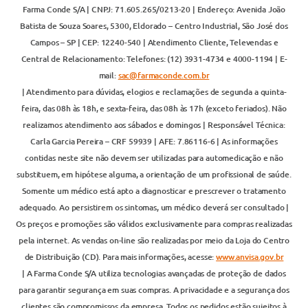
Farma Conde S/A | CNPJ: 71.605.265/0213-20 | Endereço: Avenida João
Batista de Souza Soares, 5300, Eldorado – Centro Industrial, São José dos
Campos – SP | CEP: 12240-540 | Atendimento Cliente, Televendas e
Central de Relacionamento: Telefones: (12) 3931-4734 e 4000-1194 | E-
mail:
sac@farmaconde.com.br
| Atendimento para dúvidas, elogios e reclamações de segunda a quinta-
feira, das 08h às 18h, e sexta-feira, das 08h às 17h (exceto feriados). Não
realizamos atendimento aos sábados e domingos | Responsável Técnica:
Carla Garcia Pereira – CRF 59939 | AFE: 7.86116-6 | As informações
contidas neste site não devem ser utilizadas para automedicação e não
substituem, em hipótese alguma, a orientação de um profissional de saúde.
Somente um médico está apto a diagnosticar e prescrever o tratamento
adequado. Ao persistirem os sintomas, um médico deverá ser consultado |
Os preços e promoções são válidos exclusivamente para compras realizadas
pela internet. As vendas on-line são realizadas por meio da Loja do Centro
de Distribuição (CD). Para mais informações, acesse:
www.anvisa.gov.br
| A Farma Conde S/A utiliza tecnologias avançadas de proteção de dados
para garantir segurança em suas compras. A privacidade e a segurança dos
clientes são compromissos da empresa. Todos os pedidos estão sujeitos à