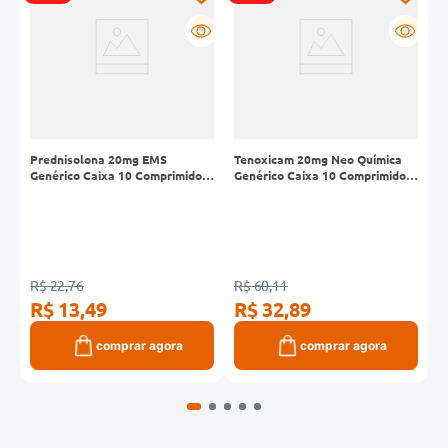
G
G
Prednisolona 20mg EMS
Tenoxicam 20mg Neo Química
M
Genérico Caixa 10 Comprimidos
Genérico Caixa 10 Comprimidos
G
Revestidos
Revestidos
R
R$ 22,76
R$ 60,11
R
R$ 13,49
R$ 32,89
R
comprar agora
comprar agora