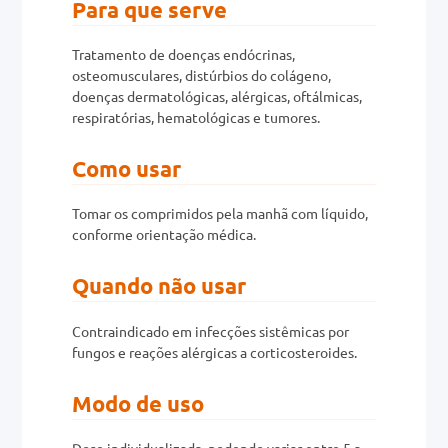
Para que serve
0mg
Tratamento de doenças endócrinas,
osteomusculares, distúrbios do colágeno,
r
doenças dermatológicas, alérgicas, oftálmicas,
ez
respiratórias, hematológicas e tumores.
Como usar
Tomar os comprimidos pela manhã com líquido,
conforme orientação médica.
Quando não usar
Contraindicado em infecções sistêmicas por
fungos e reações alérgicas a corticosteroides.
Modo de uso
Dose individualizada, podendo variar entre 5 a