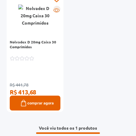
0mg
R
r
ez
Nolvadex D 20mg Caixa 30
Comprimidos
R$ 441,78
R$ 413,68
comprar agora
Você viu todos os 1