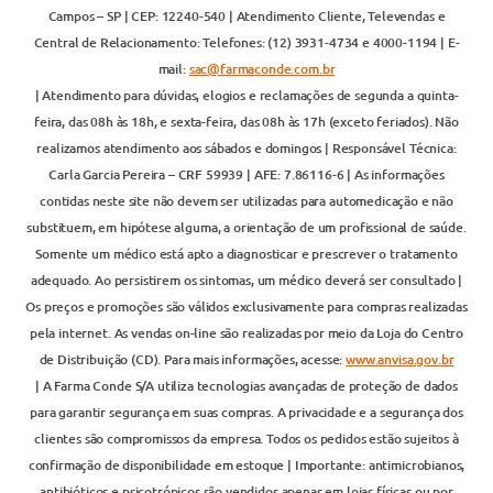
Campos – SP | CEP: 12240-540 | Atendimento Cliente, Televendas e
Central de Relacionamento: Telefones: (12) 3931-4734 e 4000-1194 | E-
mail:
sac@farmaconde.com.br
| Atendimento para dúvidas, elogios e reclamações de segunda a quinta-
feira, das 08h às 18h, e sexta-feira, das 08h às 17h (exceto feriados). Não
realizamos atendimento aos sábados e domingos | Responsável Técnica:
Carla Garcia Pereira – CRF 59939 | AFE: 7.86116-6 | As informações
contidas neste site não devem ser utilizadas para automedicação e não
substituem, em hipótese alguma, a orientação de um profissional de saúde.
Somente um médico está apto a diagnosticar e prescrever o tratamento
adequado. Ao persistirem os sintomas, um médico deverá ser consultado |
Os preços e promoções são válidos exclusivamente para compras realizadas
pela internet. As vendas on-line são realizadas por meio da Loja do Centro
de Distribuição (CD). Para mais informações, acesse:
www.anvisa.gov.br
| A Farma Conde S/A utiliza tecnologias avançadas de proteção de dados
para garantir segurança em suas compras. A privacidade e a segurança dos
clientes são compromissos da empresa. Todos os pedidos estão sujeitos à
confirmação de disponibilidade em estoque | Importante: antimicrobianos,
antibióticos e psicotrópicos são vendidos apenas em lojas físicas ou por