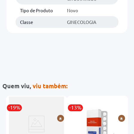
Tipo de Produto
Novo
Classe
GINECOLOGIA
Quem viu,
viu também:
-19%
-13%
-
G
R
R