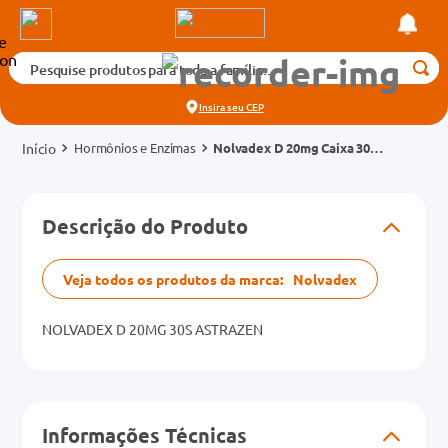
Pesquise produtos para toda a família...
Termos mais buscados
Insira seu
CEP
1
º
medicamento
Hormônios e Enzimas
Nolvadex D 20mg Caixa 30
2
º
fralda
Comprimidos
3
º
tadalafila 5mg
cados
Descrição do Produto
4
º
rosuvastatina 20mg
o
5
º
dipirona
Veja todos os produtos da marca:
Nolvadex
6
º
absorvente
mg
7
º
NOLVADEX D 20MG 30S ASTRAZEN
vitamina d
na 20mg
8
º
tadalafila 20mg
9
º
protetor solar
Informações Técnicas
10
º
teste gravidez