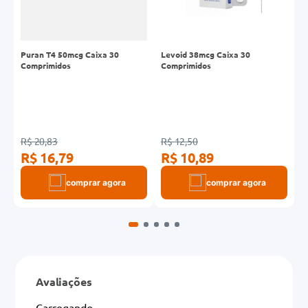
Puran T4 50mcg Caixa 30
Levoid 38mcg Caixa 30
P
s
Comprimidos
Comprimidos
C
R$ 20,83
R$ 12,50
R
R$ 16,79
R$ 10,89
R
comprar agora
comprar agora
Avaliações
Carregando…