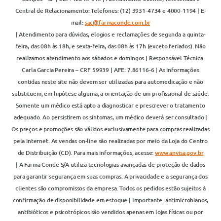
Central de Relacionamento: Telefones: (12) 3931-4734 e 4000-1194 | E-
mail:
sac@farmaconde.com.br
| Atendimento para dúvidas, elogios e reclamações de segunda a quinta-
feira, das 08h às 18h, e sexta-feira, das 08h às 17h (exceto feriados). Não
realizamos atendimento aos sábados e domingos | Responsável Técnica:
Carla Garcia Pereira – CRF 59939 | AFE: 7.86116-6 | As informações
contidas neste site não devem ser utilizadas para automedicação e não
substituem, em hipótese alguma, a orientação de um profissional de saúde.
Somente um médico está apto a diagnosticar e prescrever o tratamento
adequado. Ao persistirem os sintomas, um médico deverá ser consultado |
Os preços e promoções são válidos exclusivamente para compras realizadas
pela internet. As vendas on-line são realizadas por meio da Loja do Centro
de Distribuição (CD). Para mais informações, acesse:
www.anvisa.gov.br
| A Farma Conde S/A utiliza tecnologias avançadas de proteção de dados
para garantir segurança em suas compras. A privacidade e a segurança dos
clientes são compromissos da empresa. Todos os pedidos estão sujeitos à
confirmação de disponibilidade em estoque | Importante: antimicrobianos,
antibióticos e psicotrópicos são vendidos apenas em lojas físicas ou por