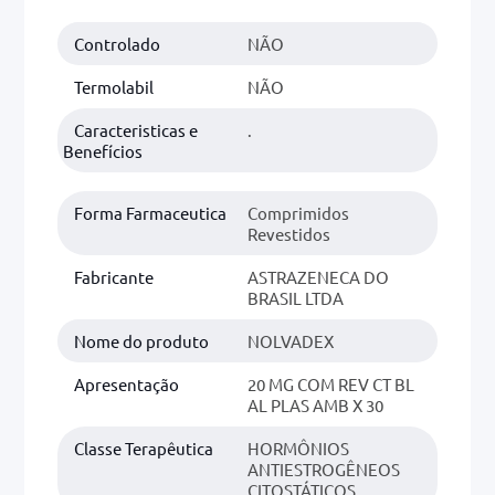
Controlado
NÃO
0mg
r
Termolabil
NÃO
ez
Caracteristicas e
.
Benefícios
Forma Farmaceutica
Comprimidos
Revestidos
Fabricante
ASTRAZENECA DO
BRASIL LTDA
Nome do produto
NOLVADEX
Apresentação
20 MG COM REV CT BL
AL PLAS AMB X 30
Classe Terapêutica
HORMÔNIOS
ANTIESTROGÊNEOS
CITOSTÁTICOS