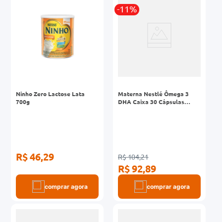
-11%
0mg
r
ez
Ninho Zero Lactose Lata
Materna Nestlé Ômega 3
700g
DHA Caixa 30 Cápsulas
Gelatinosas
R$ 46,29
R$ 104,21
R$ 92,89
comprar agora
comprar agora