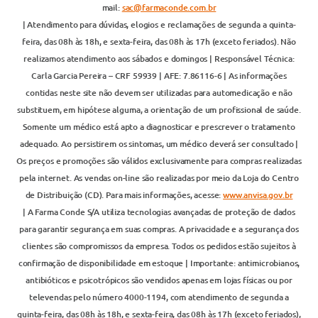
mail:
sac@farmaconde.com.br
| Atendimento para dúvidas, elogios e reclamações de segunda a quinta-
feira, das 08h às 18h, e sexta-feira, das 08h às 17h (exceto feriados). Não
realizamos atendimento aos sábados e domingos | Responsável Técnica:
Carla Garcia Pereira – CRF 59939 | AFE: 7.86116-6 | As informações
contidas neste site não devem ser utilizadas para automedicação e não
substituem, em hipótese alguma, a orientação de um profissional de saúde.
Somente um médico está apto a diagnosticar e prescrever o tratamento
adequado. Ao persistirem os sintomas, um médico deverá ser consultado |
Os preços e promoções são válidos exclusivamente para compras realizadas
pela internet. As vendas on-line são realizadas por meio da Loja do Centro
de Distribuição (CD). Para mais informações, acesse:
www.anvisa.gov.br
| A Farma Conde S/A utiliza tecnologias avançadas de proteção de dados
para garantir segurança em suas compras. A privacidade e a segurança dos
clientes são compromissos da empresa. Todos os pedidos estão sujeitos à
confirmação de disponibilidade em estoque | Importante: antimicrobianos,
antibióticos e psicotrópicos são vendidos apenas em lojas físicas ou por
televendas pelo número 4000-1194, com atendimento de segunda a
quinta-feira, das 08h às 18h, e sexta-feira, das 08h às 17h (exceto feriados),