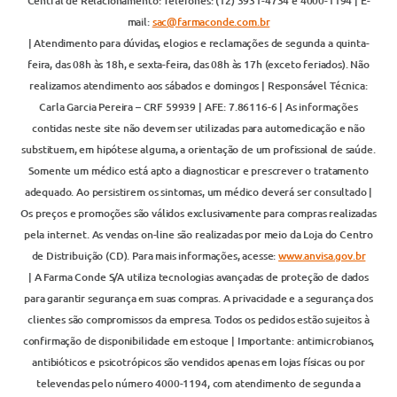
Central de Relacionamento: Telefones: (12) 3931-4734 e 4000-1194 | E-
mail:
sac@farmaconde.com.br
| Atendimento para dúvidas, elogios e reclamações de segunda a quinta-
feira, das 08h às 18h, e sexta-feira, das 08h às 17h (exceto feriados). Não
realizamos atendimento aos sábados e domingos | Responsável Técnica:
Carla Garcia Pereira – CRF 59939 | AFE: 7.86116-6 | As informações
contidas neste site não devem ser utilizadas para automedicação e não
substituem, em hipótese alguma, a orientação de um profissional de saúde.
Somente um médico está apto a diagnosticar e prescrever o tratamento
adequado. Ao persistirem os sintomas, um médico deverá ser consultado |
Os preços e promoções são válidos exclusivamente para compras realizadas
pela internet. As vendas on-line são realizadas por meio da Loja do Centro
de Distribuição (CD). Para mais informações, acesse:
www.anvisa.gov.br
| A Farma Conde S/A utiliza tecnologias avançadas de proteção de dados
para garantir segurança em suas compras. A privacidade e a segurança dos
clientes são compromissos da empresa. Todos os pedidos estão sujeitos à
confirmação de disponibilidade em estoque | Importante: antimicrobianos,
antibióticos e psicotrópicos são vendidos apenas em lojas físicas ou por
televendas pelo número 4000-1194, com atendimento de segunda a