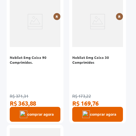
0mg
R
R
r
ez
Nebilet 5mg Caixa 90
Nebilet 5mg Caixa 30
Comprimidos.
Comprimidos
R$ 371,31
R$ 173,22
R$ 363,88
R$ 169,76
comprar agora
comprar agora