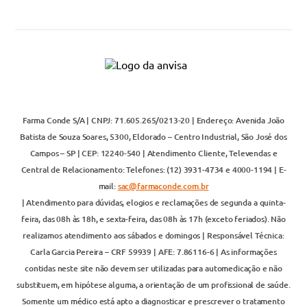
Farma Conde S/A | CNPJ: 71.605.265/0213-20 | Endereço: Avenida João
Batista de Souza Soares, 5300, Eldorado – Centro Industrial, São José dos
Campos – SP | CEP: 12240-540 | Atendimento Cliente, Televendas e
Central de Relacionamento: Telefones: (12) 3931-4734 e 4000-1194 | E-
mail:
sac@farmaconde.com.br
| Atendimento para dúvidas, elogios e reclamações de segunda a quinta-
feira, das 08h às 18h, e sexta-feira, das 08h às 17h (exceto feriados). Não
realizamos atendimento aos sábados e domingos | Responsável Técnica:
Carla Garcia Pereira – CRF 59939 | AFE: 7.86116-6 | As informações
contidas neste site não devem ser utilizadas para automedicação e não
substituem, em hipótese alguma, a orientação de um profissional de saúde.
Somente um médico está apto a diagnosticar e prescrever o tratamento