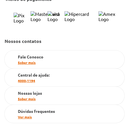
Bulário Anvisa
Trocas e Devoluções
Trabalhe Conosco
Condeclin
Política de Reembolso
Código de Conduta
Convênio Conlife
Fale Conosco
Gestão de marcas
Nossos contatos
Dúvidas Frequentes
Farmacia popular
Fale Conosco
PBM
Saber mais
Cartão Grupo Conde
Central de ajuda:
4000-1194
Televendas
Nossas lojas
Saber mais
Dúvidas frequentes
Ver mais