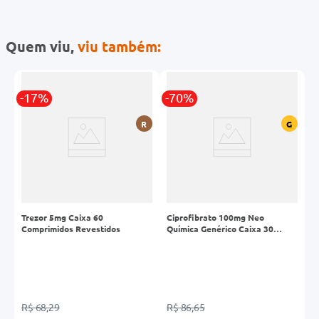
Quem viu,
viu também:
-17%
-70%
-
G
R
G
Trezor 5mg Caixa 60
Ciprofibrato 100mg Neo
S
Comprimidos Revestidos
Química Genérico Caixa 30
C
Comprimidos
R$ 68,29
R$ 86,65
R