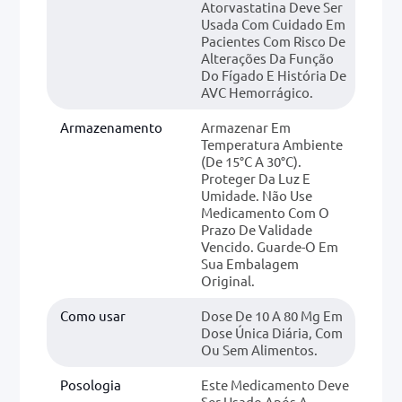
Atorvastatina Deve Ser
Usada Com Cuidado Em
Pacientes Com Risco De
Alterações Da Função
Do Fígado E História De
AVC Hemorrágico.
Armazenamento
Armazenar Em
Temperatura Ambiente
(de 15°C A 30°C).
Proteger Da Luz E
Umidade. Não Use
Medicamento Com O
Prazo De Validade
Vencido. Guarde-O Em
Sua Embalagem
Original.
Como usar
Dose De 10 A 80 Mg Em
Dose Única Diária, Com
Ou Sem Alimentos.
Posologia
Este Medicamento Deve
Ser Usado Após A