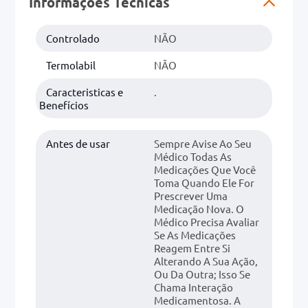
Informações Técnicas
0mg
Controlado
NÃO
r
Termolabil
NÃO
ez
Caracteristicas e
.
Benefícios
Antes de usar
Sempre Avise Ao Seu
Médico Todas As
Medicações Que Você
Toma Quando Ele For
Prescrever Uma
Medicação Nova. O
Médico Precisa Avaliar
Se As Medicações
Reagem Entre Si
Alterando A Sua Ação,
Ou Da Outra; Isso Se
Chama Interação
Medicamentosa. A