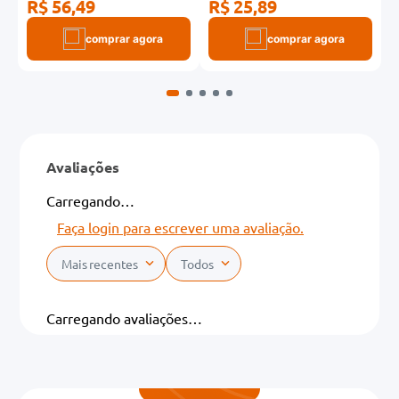
R$ 56,49
R$ 25,89
R
comprar agora
comprar agora
Avaliações
Carregando…
Faça login para escrever uma avaliação.
Mais recentes
Todos
Carregando avaliações…