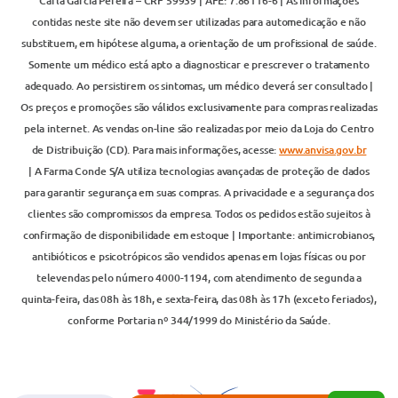
Carla Garcia Pereira – CRF 59939 | AFE: 7.86116-6 | As informações
contidas neste site não devem ser utilizadas para automedicação e não
substituem, em hipótese alguma, a orientação de um profissional de saúde.
Somente um médico está apto a diagnosticar e prescrever o tratamento
adequado. Ao persistirem os sintomas, um médico deverá ser consultado |
Os preços e promoções são válidos exclusivamente para compras realizadas
pela internet. As vendas on-line são realizadas por meio da Loja do Centro
de Distribuição (CD). Para mais informações, acesse:
www.anvisa.gov.br
| A Farma Conde S/A utiliza tecnologias avançadas de proteção de dados
para garantir segurança em suas compras. A privacidade e a segurança dos
clientes são compromissos da empresa. Todos os pedidos estão sujeitos à
confirmação de disponibilidade em estoque | Importante: antimicrobianos,
antibióticos e psicotrópicos são vendidos apenas em lojas físicas ou por
televendas pelo número 4000-1194, com atendimento de segunda a
quinta-feira, das 08h às 18h, e sexta-feira, das 08h às 17h (exceto feriados),
conforme Portaria nº 344/1999 do Ministério da Saúde.