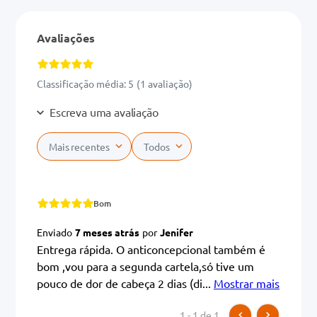
Avaliações
Classificação média: 5
(1 avaliação)
Escreva uma avaliação
Mais recentes
Todos
Adicionar avaliação
Bom
Título
Enviado
7 meses atrás
por
Jenifer
Entrega rápida. O anticoncepcional também é
bom ,vou para a segunda cartela,só tive um
Avalie o produto de 1 a 5 estrelas
pouco de dor de cabeça 2 dias (di
...
Mostrar mais
★
★
★
★
★
Seu nome
1 - 1
de
1