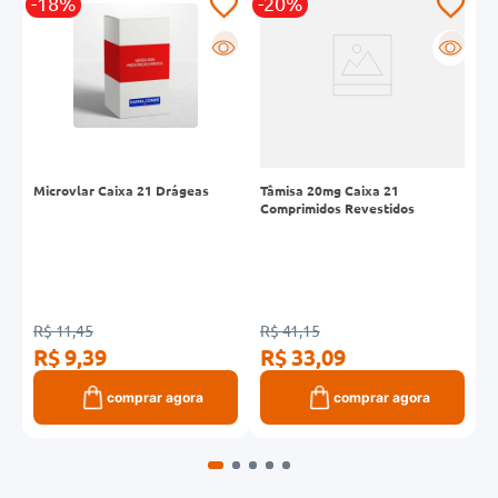
-18%
-20%
-
R
R
R
Microvlar Caixa 21 Drágeas
Tâmisa 20mg Caixa 21
E
Comprimidos Revestidos
C
R$ 11,45
R$ 41,15
R
R$ 9,39
R$ 33,09
R
comprar agora
comprar agora