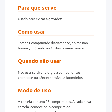
Para que serve
0mg
Usado para evitar a gravidez.
r
ez
Como usar
Tomar 1 comprimido diariamente, no mesmo
horário, iniciando no 1º dia da menstruação.
Quando não usar
Não usar se tiver alergia a componentes,
trombose ou câncer sensível a hormônios.
Modo de uso
A cartela contém 28 comprimidos. A cada nova
cartela, comece pelo comprimido
correspondente ao dia da semana.