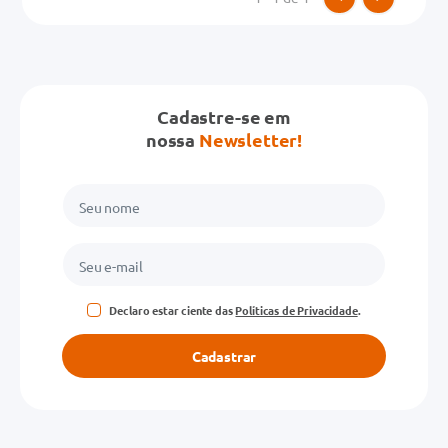
Endereço de email
Cadastre-se em
nossa
Newsletter!
Escreva uma avaliação
ENVIAR AVALIAÇÃO
Declaro estar ciente das
Políticas de Privacidade
.
Cadastrar