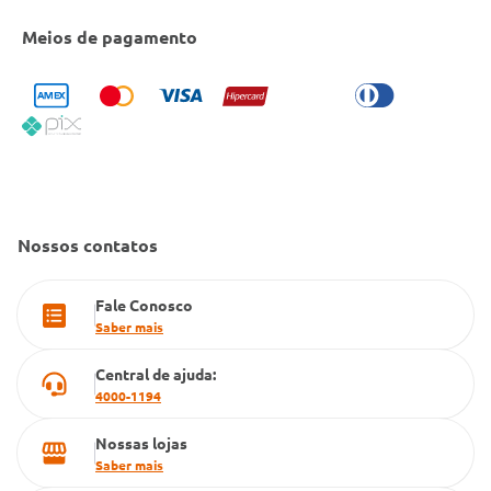
Entrega e Retirada em Loja
Cobre Oferta
Meios de pagamento
Bulário Anvisa
Trocas e Devoluções
Trabalhe Conosco
Condeclin
Política de Reembolso
Código de Conduta
Convênio Conlife
Fale Conosco
Gestão de marcas
Dúvidas Frequentes
Farmacia popular
Nossos contatos
PBM
Fale Conosco
Cartão Grupo Conde
Saber mais
Televendas
Central de ajuda:
4000-1194
Nossas lojas
Saber mais