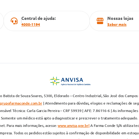
Central de ajuda:
Nossas lojas
4000-1194
Saber mais
 Batista de Souza Soares, 5300, Eldorado – Centro Industrial, São José dos Campos 
grupofarmaconde.com.br
| Atendimento para dúvidas, elogios e reclamações de segun
nsável Técnica: Carla Garcia Pereira – CRF 59939 | AFE: 7.86116-6 | As informações 
. Somente um médico está apto a diagnosticar e prescrever o tratamento adequado. 
net. Para mais informações, acesse:
www.anvisa.gov.br|
A Farma Conde S/A utiliza te
presa. Todos os pedidos estão sujeitos à confirmação de disponibilidade em estoque