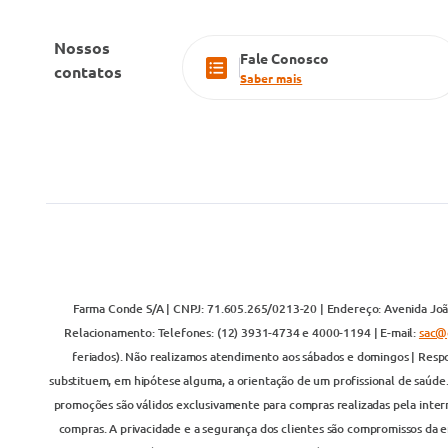
Nossos
Fale Conosco
contatos
Saber mais
Farma Conde S/A | CNPJ: 71.605.265/0213-20 | Endereço: Avenida João
Relacionamento: Telefones: (12) 3931-4734 e 4000-1194 | E-mail:
sac@
feriados). Não realizamos atendimento aos sábados e domingos | Respo
substituem, em hipótese alguma, a orientação de um profissional de saúde
promoções são válidos exclusivamente para compras realizadas pela inter
compras. A privacidade e a segurança dos clientes são compromissos da em