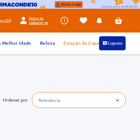
Entre ou
seu
CEP
cadastre-se
s Melhor Idade
Beleza
Estação da Copa
Cupons
Relevância