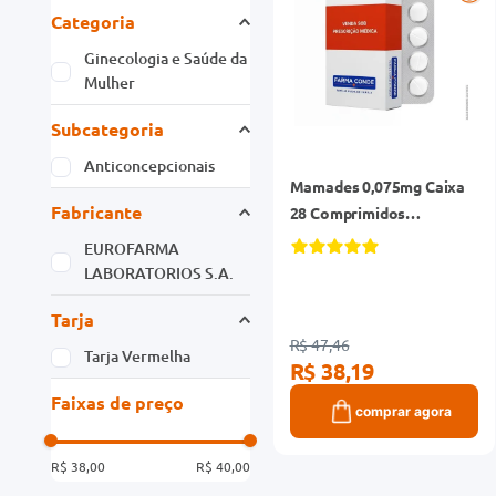
Categoria
Ginecologia e Saúde da
Mulher
Subcategoria
Anticoncepcionais
Mamades 0,075mg Caixa
Fabricante
28 Comprimidos
Revestidos
EUROFARMA
LABORATORIOS S.A.
Tarja
R$ 47,46
Tarja Vermelha
R$ 38,19
Faixas de preço
comprar agora
R$ 38,00
R$ 40,00