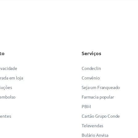
to
Serviços
rivacidade
Condeclin
irada em loja
Convênio
luções
Seja um Franqueado
eembolso
Farmacia popular
PBM
uentes
Cartão Grupo Conde
Televendas
Bulário Anvisa