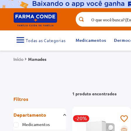
O que você busca? (Ex.: vitamina, fr
Termos mais buscados
1
º
medicamento
Medicamentos
Dermoc
3
º
tadalafila 5mg
Mamades
5
º
dipirona
7
º
vitamina d
9
º
protetor solar
1
produto
Filtros
Departamento
-20%
Medicamentos
R