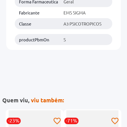
Forma Farmaceutica
Geral
Fabricante
EMS SIGMA
Classe
A3 PSICOTROPICOS
productPbmOn
S
Quem viu,
viu também:
-23%
-71%
-