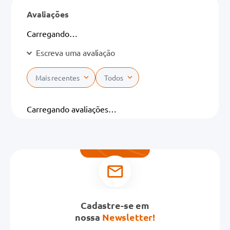
Avaliações
Carregando…
Escreva uma avaliação
Mais recentes
Todos
Adicionar avaliação
Carregando avaliações…
Título
Avalie o produto de 1 a 5 estrelas
★
★
★
★
★
Seu nome
Cadastre-se em
nossa
Newsletter!