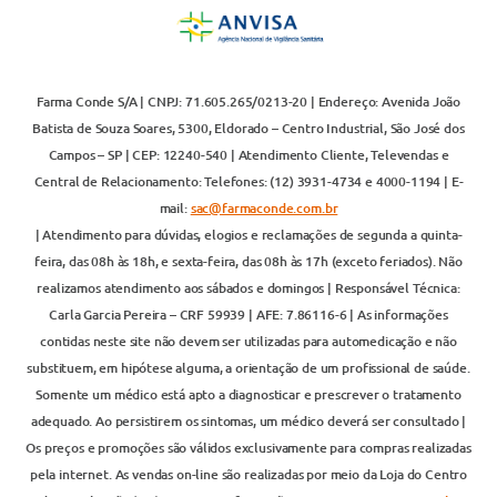
Farma Conde S/A | CNPJ: 71.605.265/0213-20 | Endereço: Avenida João
Batista de Souza Soares, 5300, Eldorado – Centro Industrial, São José dos
Campos – SP | CEP: 12240-540 | Atendimento Cliente, Televendas e
Central de Relacionamento: Telefones: (12) 3931-4734 e 4000-1194 | E-
mail:
sac@farmaconde.com.br
| Atendimento para dúvidas, elogios e reclamações de segunda a quinta-
feira, das 08h às 18h, e sexta-feira, das 08h às 17h (exceto feriados). Não
realizamos atendimento aos sábados e domingos | Responsável Técnica:
Carla Garcia Pereira – CRF 59939 | AFE: 7.86116-6 | As informações
contidas neste site não devem ser utilizadas para automedicação e não
substituem, em hipótese alguma, a orientação de um profissional de saúde.
Somente um médico está apto a diagnosticar e prescrever o tratamento
adequado. Ao persistirem os sintomas, um médico deverá ser consultado |
Os preços e promoções são válidos exclusivamente para compras realizadas
pela internet. As vendas on-line são realizadas por meio da Loja do Centro