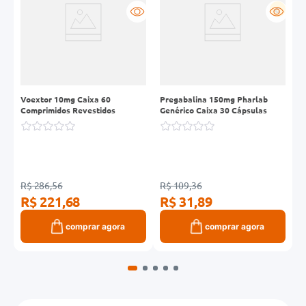
R
G
P
Voextor 10mg Caixa 60
Pregabalina 150mg Pharlab
C
Comprimidos Revestidos
Genérico Caixa 30 Cápsulas
E
C
R$ 286,56
R$ 109,36
R
R$ 221,68
R$ 31,89
R
comprar agora
comprar agora