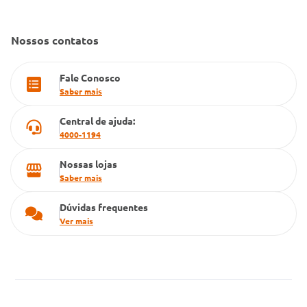
Gestão de marcas
Dúvidas Frequentes
Farmacia popular
Nossos contatos
PBM
Fale Conosco
Cartão Grupo Conde
Saber mais
Televendas
Central de ajuda:
4000-1194
Nossas lojas
Saber mais
Dúvidas frequentes
Ver mais