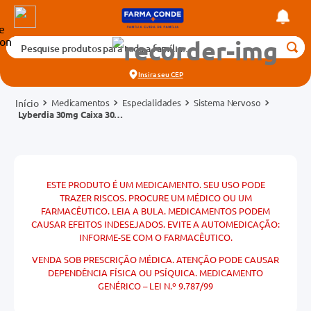
Pesquise produtos para toda a família...
Termos mais buscados
Insira seu
CEP
1
º
medicamento
Medicamentos
Especialidades
Sistema Nervoso
2
º
fralda
Lyberdia 30mg Caixa 30
Cápsulas
3
º
tadalafila 5mg
cados
4
º
rosuvastatina 20mg
o
5
º
dipirona
ESTE PRODUTO É UM MEDICAMENTO. SEU USO PODE
TRAZER RISCOS. PROCURE UM MÉDICO OU UM
6
º
absorvente
FARMACÊUTICO. LEIA A BULA. MEDICAMENTOS PODEM
mg
CAUSAR EFEITOS INDESEJADOS. EVITE A AUTOMEDICAÇÃO:
7
º
vitamina d
INFORME-SE COM O FARMACÊUTICO.
na 20mg
8
º
tadalafila 20mg
VENDA SOB PRESCRIÇÃO MÉDICA. ATENÇÃO PODE CAUSAR
DEPENDÊNCIA FÍSICA OU PSÍQUICA. MEDICAMENTO
9
º
protetor solar
GENÉRICO – LEI N.º 9.787/99
10
º
teste gravidez