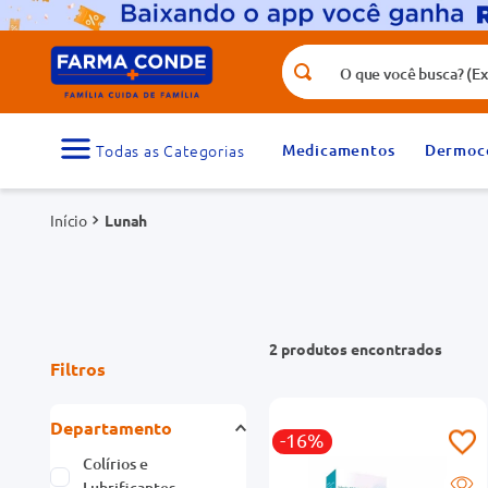
O que você busca? (Ex.: vitamina, fr
Termos mais buscados
1
º
medicamento
Medicamentos
Dermoc
3
º
tadalafila 5mg
Lunah
5
º
rosuvastatina 20mg
7
º
vitamina d
9
º
protetor solar
2
produtos
Filtros
Departamento
-16%
Colírios e
Lubrificantes