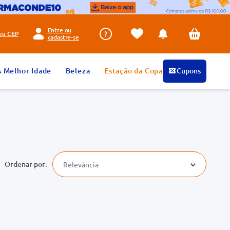
Entre ou
seu
CEP
cadastre-se
s Melhor Idade
Beleza
Estação da Copa
Cupons
Relevância