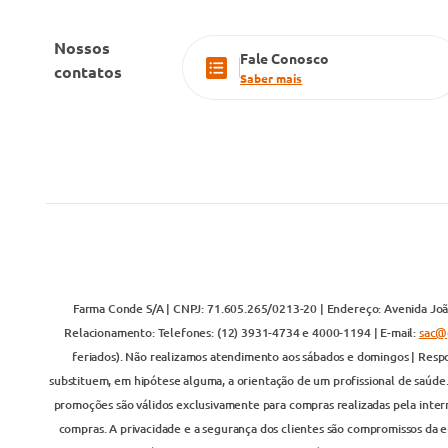
Nossos
Fale Conosco
contatos
Saber mais
Farma Conde S/A | CNPJ: 71.605.265/0213-20 | Endereço: Avenida João
Relacionamento: Telefones: (12) 3931-4734 e 4000-1194 | E-mail:
sac@
feriados). Não realizamos atendimento aos sábados e domingos | Respo
substituem, em hipótese alguma, a orientação de um profissional de saúde
promoções são válidos exclusivamente para compras realizadas pela inter
compras. A privacidade e a segurança dos clientes são compromissos da em