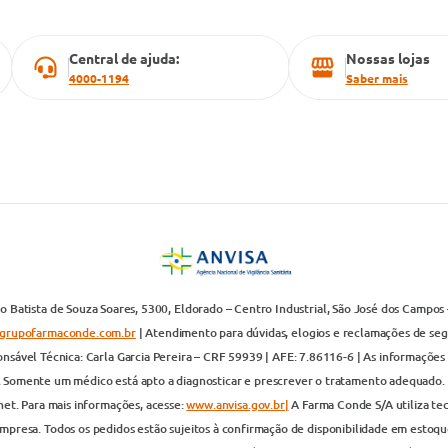
Central de ajuda:
Nossas lojas
4000-1194
Saber mais
 Batista de Souza Soares, 5300, Eldorado – Centro Industrial, São José dos Campos 
grupofarmaconde.com.br
| Atendimento para dúvidas, elogios e reclamações de segun
nsável Técnica: Carla Garcia Pereira – CRF 59939 | AFE: 7.86116-6 | As informações 
. Somente um médico está apto a diagnosticar e prescrever o tratamento adequado. 
net. Para mais informações, acesse:
www.anvisa.gov.br|
A Farma Conde S/A utiliza te
presa. Todos os pedidos estão sujeitos à confirmação de disponibilidade em estoque