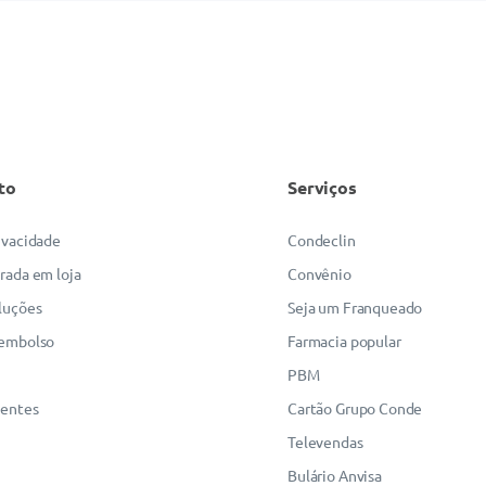
to
Serviços
rivacidade
Condeclin
irada em loja
Convênio
luções
Seja um Franqueado
eembolso
Farmacia popular
PBM
uentes
Cartão Grupo Conde
Televendas
Bulário Anvisa