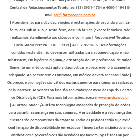
Central de Relacionamento: Telefones: (12) 3931-4734 e 4000-1194 | E-
mail:
sac@farmaconde.com.br
| Atendimento para dúvidas, elogios e reclamações de segunda a quinta-
feira, das 08h às 18h, e sexta-feira, das 08h às 17h (exceto feriados). Não
realizamos atendimento aos sábados e domingos | Responsável Técnica:
Carla Garcia Pereira – CRF 59939 | AFE: 7.86116-6 | As informações
contidas neste site não devem ser utilizadas para automedicação e não
substituem, em hipótese alguma, a orientação de um profissional de saúde.
Somente um médico está apto a diagnosticar e prescrever o tratamento
adequado. Ao persistirem os sintomas, um médico deverá ser consultado |
Os preços e promoções são válidos exclusivamente para compras realizadas
pela internet. As vendas on-line são realizadas por meio da Loja do Centro
de Distribuição (CD). Para mais informações, acesse:
www.anvisa.gov.br
| A Farma Conde S/A utiliza tecnologias avançadas de proteção de dados
para garantir segurança em suas compras. A privacidade e a segurança dos
clientes são compromissos da empresa. Todos os pedidos estão sujeitos à
confirmação de disponibilidade em estoque | Importante: antimicrobianos,
antibióticos e psicotrópicos são vendidos apenas em lojas físicas ou por