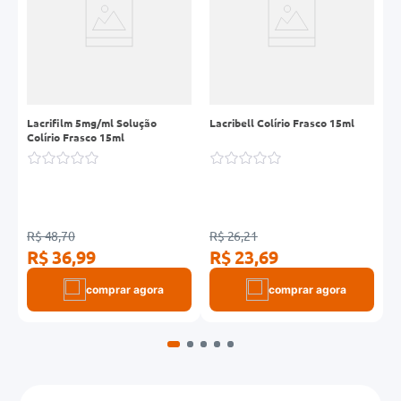
R
Lacrifilm 5mg/ml Solução
Lacribell Colírio Frasco 15ml
A
Colírio Frasco 15ml
G
R$ 48,70
R$ 26,21
R
R$ 36,99
R$ 23,69
R
comprar agora
comprar agora