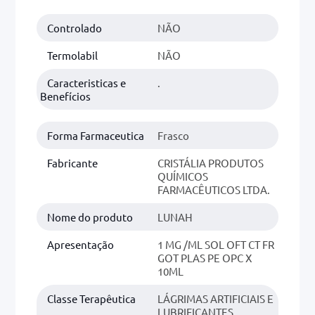
r
Controlado
NÃO
0mg
Termolabil
NÃO
ez
Caracteristicas e
.
Benefícios
Forma Farmaceutica
Frasco
Fabricante
CRISTÁLIA PRODUTOS
QUÍMICOS
FARMACÊUTICOS LTDA.
Nome do produto
LUNAH
Apresentação
1 MG /ML SOL OFT CT FR
GOT PLAS PE OPC X
10ML
Classe Terapêutica
LÁGRIMAS ARTIFICIAIS E
LUBRIFICANTES