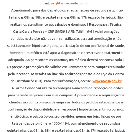
mail:
sac@farmaconde.com.br
| Atendimento para dúvidas, elogios e reclamações de segunda a quinta-
feira, das 08h às 18h, e sexta-feira, das 08h às 17h (exceto feriados). Não
realizamos atendimento aos sábados e domingos | Responsável Técnica:
Carla Garcia Pereira – CRF 59939 | AFE: 7.86116-6 | As informações
contidas neste site não devem ser utilizadas para automedicação e não
substituem, em hipótese alguma, a orientação de um profissional de saúde.
Somente um médico está apto a diagnosticar e prescrever o tratamento
adequado. Ao persistirem os sintomas, um médico deverá ser consultado |
Os preços e promoções são válidos exclusivamente para compras realizadas
pela internet. As vendas on-line são realizadas por meio da Loja do Centro
de Distribuição (CD). Para mais informações, acesse:
www.anvisa.gov.br
| A Farma Conde S/A utiliza tecnologias avançadas de proteção de dados
para garantir segurança em suas compras. A privacidade e a segurança dos
clientes são compromissos da empresa. Todos os pedidos estão sujeitos à
confirmação de disponibilidade em estoque | Importante: antimicrobianos,
antibióticos e psicotrópicos são vendidos apenas em lojas físicas ou por
televendas pelo número 4000-1194, com atendimento de segunda a
quinta-feira, das 08h às 18h, e sexta-feira, das 08h às 17h (exceto feriados),