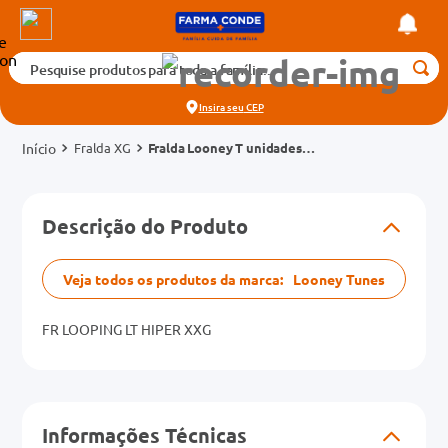
Pesquise produtos para toda a família...
Termos mais buscados
Insira seu
CEP
1
º
medicamento
Fralda XG
Fralda Looney T unidadeses
2
º
fralda
Hiper XXG
3
º
tadalafila 5mg
cados
Descrição do Produto
4
º
dipirona
o
5
º
rosuvastatina 20mg
Veja todos os produtos da marca:
Looney Tunes
6
º
absorvente
mg
7
º
FR LOOPING LT HIPER XXG
vitamina d
8
º
tadalafila 20mg
na 20mg
9
º
protetor solar
Informações Técnicas
10
º
teste gravidez