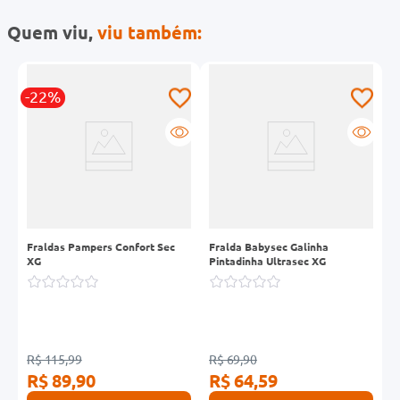
Quem viu,
viu também:
-22%
Fraldas Pampers Confort Sec
Fralda Babysec Galinha
F
XG
Pintadinha Ultrasec XG
P
U
R
R$ 115,99
R$ 69,90
R$ 89,90
R$ 64,59