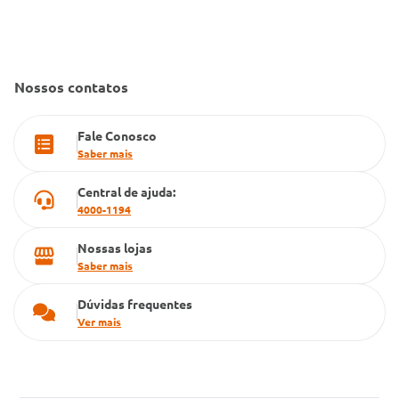
Convênio Conlife
Fale Conosco
Gestão de marcas
Dúvidas Frequentes
Farmacia popular
Nossos contatos
PBM
Fale Conosco
Cartão Grupo Conde
Saber mais
Televendas
Central de ajuda:
4000-1194
Nossas lojas
Saber mais
Dúvidas frequentes
Ver mais