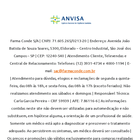
Farma Conde S/A | CNPJ: 71.605.265/0213-20 | Endereço: Avenida João
Batista de Souza Soares, 5300, Eldorado – Centro Industrial, São José dos
Campos – SP | CEP: 12240-540 | Atendimento Cliente, Televendas e
Central de Relacionamento: Telefones: (12) 3931-4734 e 4000-1194 | E-
mail:
sac@farmaconde.com.br
| Atendimento para dúvidas, elogios e reclamações de segunda a quinta-
feira, das 08h às 18h, e sexta-feira, das 08h às 17h (exceto feriados). Não
realizamos atendimento aos sábados e domingos | Responsável Técnica:
Carla Garcia Pereira – CRF 59939 | AFE: 7.86116-6 | As informações
contidas neste site não devem ser utilizadas para automedicação e não
substituem, em hipótese alguma, a orientação de um profissional de saúde.
Somente um médico está apto a diagnosticar e prescrever o tratamento
adequado. Ao persistirem os sintomas, um médico deverá ser consultado |
Os preços e promoções são válidos exclusivamente para compras realizadas