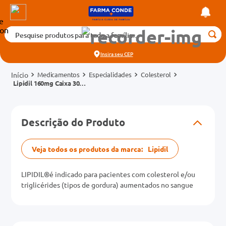
Pesquise produtos para toda a família...
Termos mais buscados
Insira seu
CEP
1
º
medicamento
Medicamentos
Especialidades
Colesterol
2
º
fralda
Lipidil 160mg Caixa 30
Comprimidos Revestidos
3
º
tadalafila 5mg
cados
4
º
dipirona
Descrição do Produto
o
5
º
rosuvastatina 20mg
6
º
absorvente
Veja todos os produtos da marca:
Lipidil
mg
7
º
vitamina d
LIPIDIL®é indicado para pacientes com colesterol e/ou
8
º
tadalafila 20mg
triglicérides (tipos de gordura) aumentados no sangue
na 20mg
9
º
protetor solar
10
º
teste gravidez