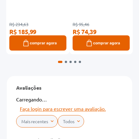
R$ 234,63
R$ 95,46
R
R$ 185,99
R$ 74,39
R
comprar agora
comprar agora
Avaliações
Carregando…
Faça login para escrever uma avaliação.
Mais recentes
Todos