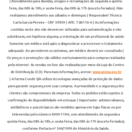
| Atendimento para dúvidas, elogios e reclamações de segunda a quinta-
feira, das 08h às 18h, e sexta-feira, das 08h às 17h (exceto feriados). Não
realizamos atendimento aos sábados e domingos | Responsável Técnica:
Carla Garcia Pereira – CRF 59939 | AFE: 7.86116-6 | As informações
contidas neste site não devem ser utilizadas para automedicação e não
substituem, em hipótese alguma, a orientação de um profissional de saúde.
Somente um médico está apto a diagnosticar e prescrever o tratamento
adequado. Ao persistirem os sintomas, um médico deverá ser consultado |
Os preços e promoções são válidos exclusivamente para compras realizadas
pela internet. As vendas on-line são realizadas por meio da Loja do Centro
de Distribuição (CD). Para mais informações, acesse:
www.anvisa.gov.br
| A Farma Conde S/A utiliza tecnologias avançadas de proteção de dados
para garantir segurança em suas compras. A privacidade e a segurança dos
clientes são compromissos da empresa. Todos os pedidos estão sujeitos à
confirmação de disponibilidade em estoque | Importante: antimicrobianos,
antibióticos e psicotrópicos são vendidos apenas em lojas físicas ou por
televendas pelo número 4000-1194, com atendimento de segunda a
quinta-feira, das 08h às 18h, e sexta-feira, das 08h às 17h (exceto feriados),
conforme Portaria nº 344/1999 do Ministério da Saúde.