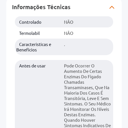
Informações Técnicas
0mg
Controlado
NÃO
r
ez
Termolabil
NÃO
Caracteristicas e
.
Benefícios
Antes de usar
Pode Ocorrer O
Aumento De Certas
Enzimas Do Fígado
Chamadas
Transaminases, Que Na
Maioria Dos Casos É
Transitória, Leve E Sem
Sintomas. O Seu Médico
Irá Monitorar Os Níveis
Destas Enzimas.
Quando Houver
Sintomas Indicativos De