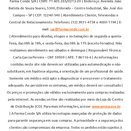
Farma Conde S/A | CNPJ: 71.605.265/0213-20 | Endereço: Avenida João
Batista de Souza Soares, 5300, Eldorado – Centro Industrial, São José dos
Campos – SP | CEP: 12240-540 | Atendimento Cliente, Televendas e
Central de Relacionamento: Telefones: (12) 3931-4734 e 4000-1194 | E-
mail:
sac@farmaconde.com.br
| Atendimento para dúvidas, elogios e reclamações de segunda a quinta-
feira, das 08h às 18h, e sexta-feira, das 08h às 17h (exceto feriados). Não
realizamos atendimento aos sábados e domingos | Responsável Técnica:
Carla Garcia Pereira – CRF 59939 | AFE: 7.86116-6 | As informações
contidas neste site não devem ser utilizadas para automedicação e não
substituem, em hipótese alguma, a orientação de um profissional de saúde.
Somente um médico está apto a diagnosticar e prescrever o tratamento
adequado. Ao persistirem os sintomas, um médico deverá ser consultado |
Os preços e promoções são válidos exclusivamente para compras realizadas
pela internet. As vendas on-line são realizadas por meio da Loja do Centro
de Distribuição (CD). Para mais informações, acesse:
www.anvisa.gov.br
| A Farma Conde S/A utiliza tecnologias avançadas de proteção de dados
para garantir segurança em suas compras. A privacidade e a segurança dos
clientes são compromissos da empresa. Todos os pedidos estão sujeitos à