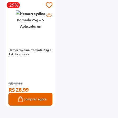
-29%
0mg
r
ez
Hemorroydina Pomada 25g +
5 Aplicadores
R$ 40,73
R$ 28,99
comprar agora