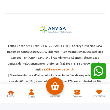
Farma Conde S/A | CNPJ: 71.605.265/0213-20 | Endereço: Avenida João
Batista de Souza Soares, 5300, Eldorado – Centro Industrial, São José dos
Campos – SP | CEP: 12240-540 | Atendimento Cliente, Televendas e
Central de Relacionamento: Telefones: (12) 3931-4734 e 4000-1194 | E-
mail:
sac@farmaconde.com.br
| Atendimento para dúvidas, elogios e reclamações de segunda a quinta-
feira, das 08h às 18h, e sexta-feira, das 08h às 17h (exceto feriados). Não
realizamos atendimento aos sábados e domingos | Responsável Técnica:
Carla Garcia Pereira – CRF 59939 | AFE: 7.86116-6 | As informações
contidas neste site não devem ser utilizadas para automedicação e não
substituem, em hipótese alguma, a orientação de um profissional de saúde.