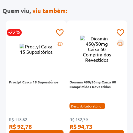
Quem viu,
viu também:
-22%
R
R
Proctyl Caixa 15 Supositórios
Diosmin 450/50mg Caixa 60
D
Comprimidos Revestidos
C
Desc. do Laboratório
R$ 118,62
R$ 152,79
R
R$ 92,78
R$ 94,73
R