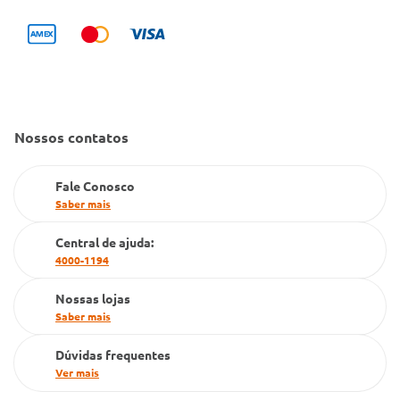
Bulário Anvisa
Trocas e Devoluções
Trabalhe Conosco
Condeclin
Política de Reembolso
Código de Conduta
Convênio Conlife
Fale Conosco
Gestão de marcas
Dúvidas Frequentes
Farmacia popular
Nossos contatos
PBM
Fale Conosco
Cartão Grupo Conde
Saber mais
Televendas
Central de ajuda:
4000-1194
Nossas lojas
Saber mais
Dúvidas frequentes
Ver mais