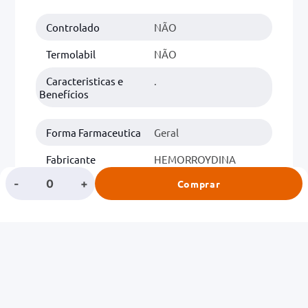
Controlado
NÃO
0mg
r
Termolabil
NÃO
ez
Caracteristicas e
.
Benefícios
Forma Farmaceutica
Geral
Fabricante
HEMORROYDINA
-
+
Comprar
Classe
SAUDE DIGESTIVA