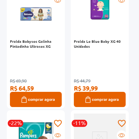
0mg
r
ez
Fralda Babysec Galinha
Fralda Le Blue Baby XG 40
Pintadinha Ultrasec XG
Unidades
R$ 69,90
R$ 44,79
R$ 64,59
R$ 39,99
comprar agora
comprar agora
-22%
-11%