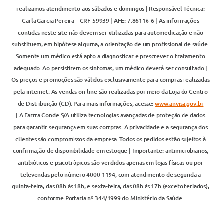
realizamos atendimento aos sábados e domingos | Responsável Técnica:
Carla Garcia Pereira – CRF 59939 | AFE: 7.86116-6 | As informações
contidas neste site não devem ser utilizadas para automedicação e não
substituem, em hipótese alguma, a orientação de um profissional de saúde.
Somente um médico está apto a diagnosticar e prescrever o tratamento
adequado. Ao persistirem os sintomas, um médico deverá ser consultado |
Os preços e promoções são válidos exclusivamente para compras realizadas
pela internet. As vendas on-line são realizadas por meio da Loja do Centro
de Distribuição (CD). Para mais informações, acesse:
www.anvisa.gov.br
| A Farma Conde S/A utiliza tecnologias avançadas de proteção de dados
para garantir segurança em suas compras. A privacidade e a segurança dos
clientes são compromissos da empresa. Todos os pedidos estão sujeitos à
confirmação de disponibilidade em estoque | Importante: antimicrobianos,
antibióticos e psicotrópicos são vendidos apenas em lojas físicas ou por
televendas pelo número 4000-1194, com atendimento de segunda a
quinta-feira, das 08h às 18h, e sexta-feira, das 08h às 17h (exceto feriados),
conforme Portaria nº 344/1999 do Ministério da Saúde.